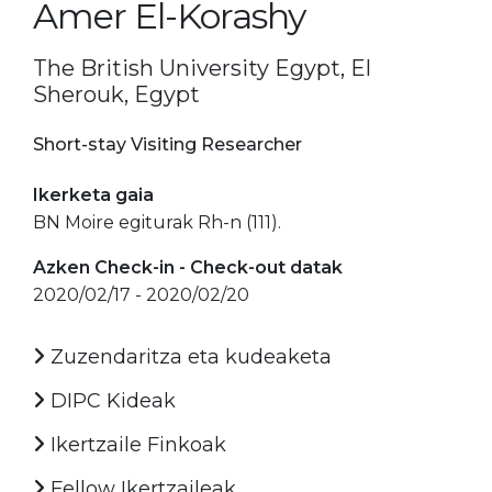
Amer El-Korashy
The British University Egypt, El
Sherouk, Egypt
Short-stay Visiting Researcher
Ikerketa gaia
BN Moire egiturak Rh-n (111).
Azken Check-in - Check-out datak
2020/02/17 - 2020/02/20
Zuzendaritza eta kudeaketa
DIPC Kideak
Ikertzaile Finkoak
Fellow Ikertzaileak