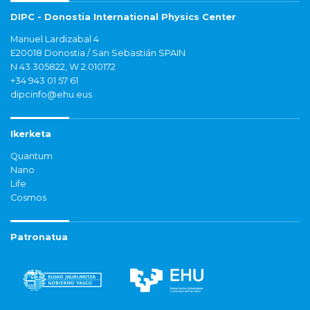
DIPC - Donostia International Physics Center
Manuel Lardizabal 4
E20018 Donostia / San Sebastián SPAIN
N 43.305822, W 2.010172
+34 943 01 57 61
dipcinfo@ehu.eus
Ikerketa
Quantum
Nano
Life
Cosmos
Patronatua