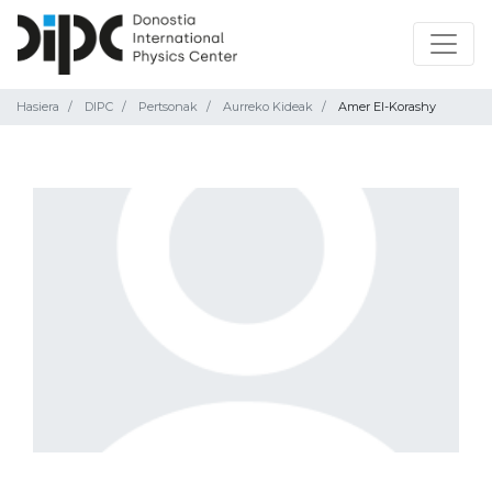
Hasiera
DIPC
Pertsonak
Aurreko Kideak
Amer El-Korashy