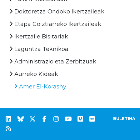
Doktoretza Ondoko Ikertzaileak
Etapa Goiztiarreko Ikertzaileak
Ikertzaile Bisitariak
Laguntza Teknikoa
Administrazio eta Zerbitzuak
Aurreko Kideak
Amer El-Korashy
BULETINA