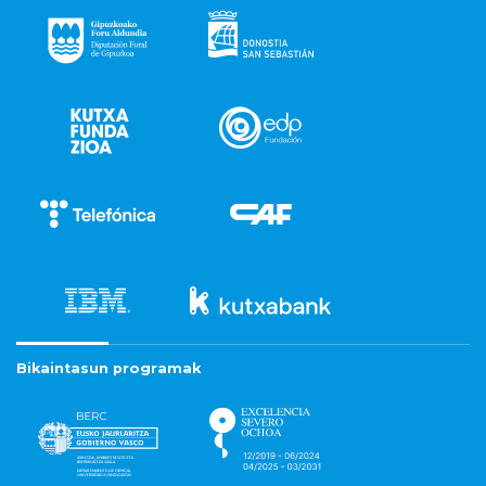
Bikaintasun programak