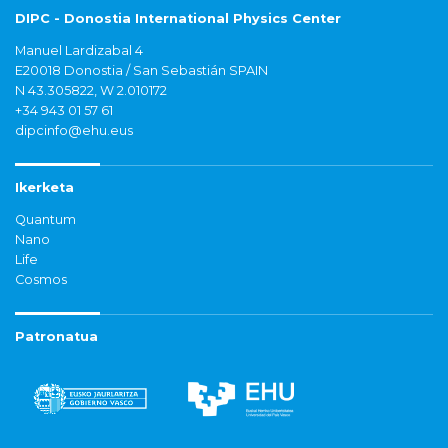
DIPC - Donostia International Physics Center
Manuel Lardizabal 4
E20018 Donostia / San Sebastián SPAIN
N 43.305822, W 2.010172
+34 943 01 57 61
dipcinfo@ehu.eus
Ikerketa
Quantum
Nano
Life
Cosmos
Patronatua