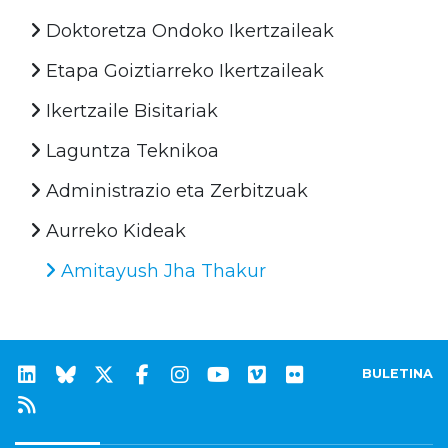
Doktoretza Ondoko Ikertzaileak
Etapa Goiztiarreko Ikertzaileak
Ikertzaile Bisitariak
Laguntza Teknikoa
Administrazio eta Zerbitzuak
Aurreko Kideak
Amitayush Jha Thakur
BULETINA