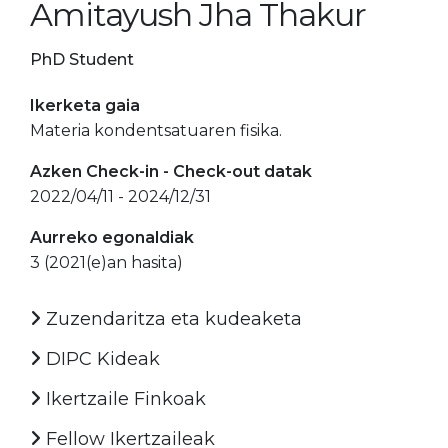
Amitayush Jha Thakur
PhD Student
Ikerketa gaia
Materia kondentsatuaren fisika.
Azken Check-in - Check-out datak
2022/04/11 - 2024/12/31
Aurreko egonaldiak
3 (2021(e)an hasita)
Zuzendaritza eta kudeaketa
DIPC Kideak
Ikertzaile Finkoak
Fellow Ikertzaileak