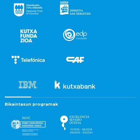
Bikaintasun programak