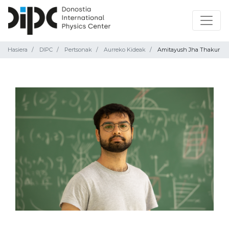
Hasiera
DIPC
Pertsonak
Aurreko Kideak
Amitayush Jha Thakur