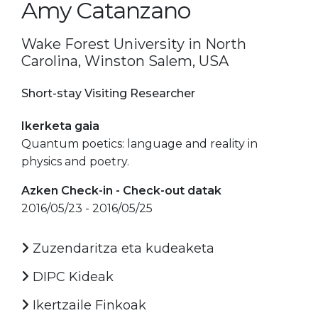
Amy Catanzano
Wake Forest University in North
Carolina, Winston Salem, USA
Short-stay Visiting Researcher
Ikerketa gaia
Quantum poetics: language and reality in
physics and poetry.
Azken Check-in - Check-out datak
2016/05/23 - 2016/05/25
Zuzendaritza eta kudeaketa
DIPC Kideak
Ikertzaile Finkoak