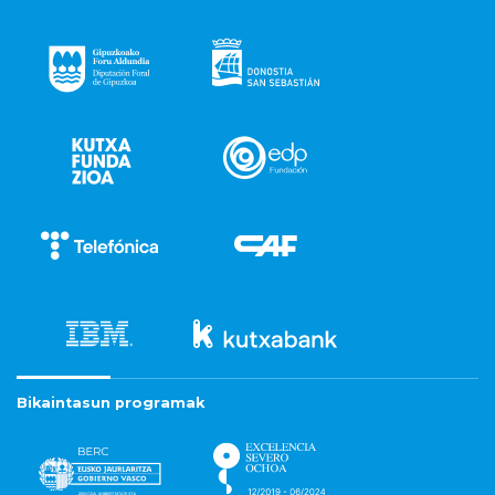
Bikaintasun programak