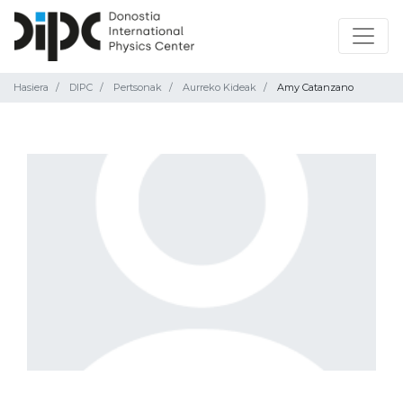
Hasiera
DIPC
Pertsonak
Aurreko Kideak
Amy Catanzano