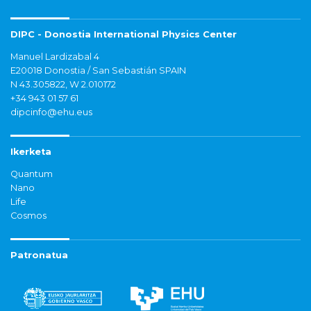
DIPC - Donostia International Physics Center
Manuel Lardizabal 4
E20018 Donostia / San Sebastián SPAIN
N 43.305822, W 2.010172
+34 943 01 57 61
dipcinfo@ehu.eus
Ikerketa
Quantum
Nano
Life
Cosmos
Patronatua