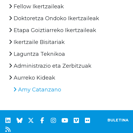
Fellow Ikertzaileak
Doktoretza Ondoko Ikertzaileak
Etapa Goiztiarreko Ikertzaileak
Ikertzaile Bisitariak
Laguntza Teknikoa
Administrazio eta Zerbitzuak
Aurreko Kideak
Amy Catanzano
BULETINA