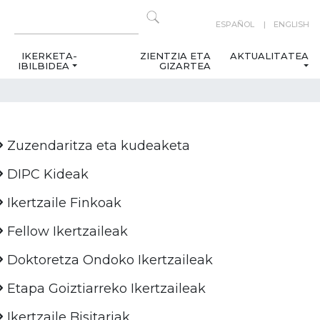
ESPAÑOL
ENGLISH
IKERKETA-
ZIENTZIA ETA
AKTUALITATEA
IBILBIDEA
GIZARTEA
Zuzendaritza eta kudeaketa
DIPC Kideak
Ikertzaile Finkoak
Fellow Ikertzaileak
Doktoretza Ondoko Ikertzaileak
Etapa Goiztiarreko Ikertzaileak
Ikertzaile Bisitariak