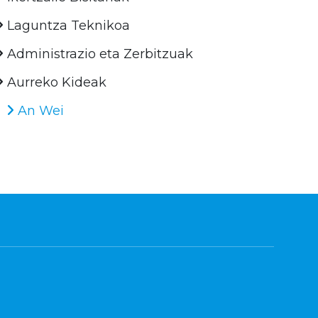
Laguntza Teknikoa
Administrazio eta Zerbitzuak
Aurreko Kideak
An Wei