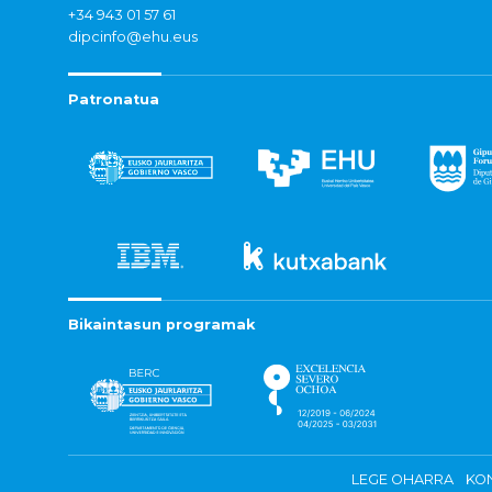
+34 943 01 57 61
dipcinfo@ehu.eus
Patronatua
Bikaintasun programak
LEGE OHARRA
KON