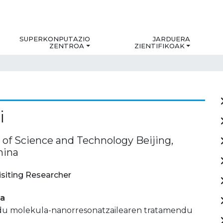
SUPERKONPUTAZIO
JARDUERA
ZENTROA
ZIENTIFIKOAK
i
 of Science and Technology Beijing,
hina
isiting Researcher
ia
u molekula-nanorresonatzailearen tratamendu