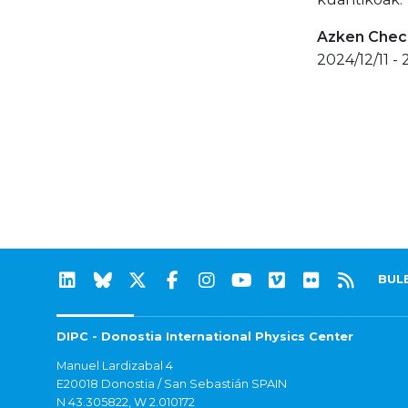
Azken Check
2024/12/11 - 
BUL
DIPC - Donostia International Physics Center
Manuel Lardizabal 4
E20018 Donostia / San Sebastián SPAIN
N 43.305822, W 2.010172