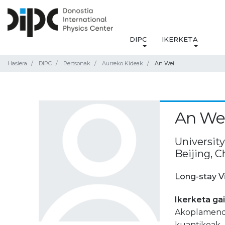
DIPC
IKERKETA
Hasiera
DIPC
Pertsonak
Aurreko Kideak
An Wei
An We
University
Beijing, C
Long-stay V
Ikerketa ga
Akoplamend
kuantikoak.