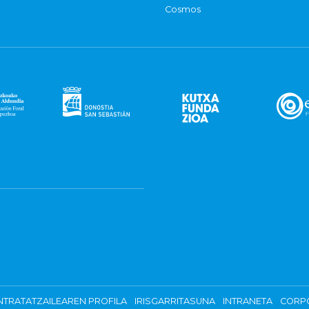
Cosmos
TRATATZAILEAREN PROFILA
IRISGARRITASUNA
INTRANETA
CORP