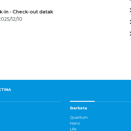
-in - Check-out datak
2025/12/10
ETINA
Ikerketa
Quantum
Nano
Life