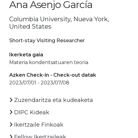
Ana Asenjo García
Columbia University, Nueva York,
United States
Short-stay Visiting Researcher
Ikerketa gaia
Materia kondentsatuaren teoria.
Azken Check-in - Check-out datak
2023/07/01 - 2023/07/08
Zuzendaritza eta kudeaketa
DIPC Kideak
Ikertzaile Finkoak
Fellow Ikertzaileak