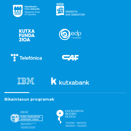
Bikaintasun programak