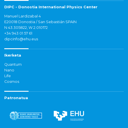
DIPC - Donostia International Physics Center
Manuel Lardizabal 4
E20018 Donostia / San Sebastián SPAIN
N 43.305822, W 2.010172
+34 943 01 57 61
dipcinfo@ehu.eus
Ikerketa
Quantum
Nano
Life
Cosmos
Patronatua