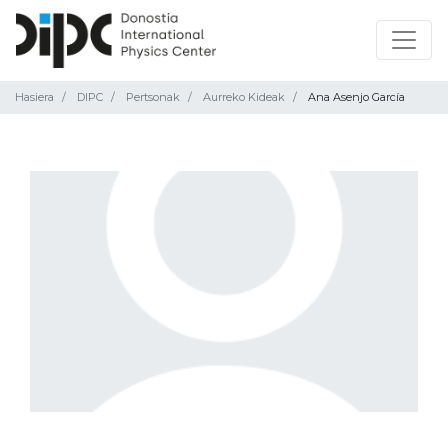
Hasiera
DIPC
Pertsonak
Aurreko Kideak
Ana Asenjo García