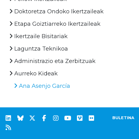
Doktoretza Ondoko Ikertzaileak
Etapa Goiztiarreko Ikertzaileak
Ikertzaile Bisitariak
Laguntza Teknikoa
Administrazio eta Zerbitzuak
Aurreko Kideak
Ana Asenjo García
BULETINA