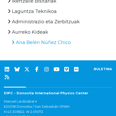
Ikertzaile Bisitariak
Laguntza Teknikoa
Administrazio eta Zerbitzuak
Aurreko Kideak
Ana Belén Núñez Chico
BULETINA
DIPC - Donostia International Physics Center
Manuel Lardizabal 4
E20018 Donostia / San Sebastián SPAIN
N 43.305822, W 2.010172