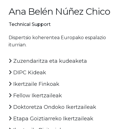
Ana Belén Núñez Chico
Technical Support
Dispertsio koherentea Europako espalazio
iturrian.
Zuzendaritza eta kudeaketa
DIPC Kideak
Ikertzaile Finkoak
Fellow Ikertzaileak
Doktoretza Ondoko Ikertzaileak
Etapa Goiztiarreko Ikertzaileak