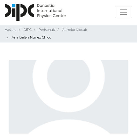
Hasiera
DIPC
Pertsonak
Aurreko Kideak
Ana Belén Núñez Chico