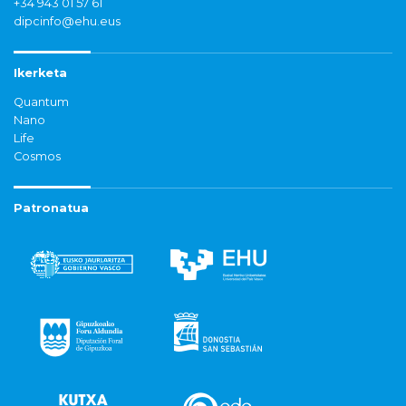
+34 943 01 57 61
dipcinfo@ehu.eus
Ikerketa
Quantum
Nano
Life
Cosmos
Patronatua