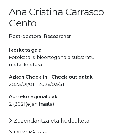
Ana Cristina Carrasco
Gento
Post-doctoral Researcher
Ikerketa gaia
Fotokatalisi bioortogonala substratu
metalikoetara.
Azken Check-in - Check-out datak
2023/01/01 - 2026/03/31
Aurreko egonaldiak
2 (2021(e)an hasita)
Zuzendaritza eta kudeaketa
DIPC Kideak