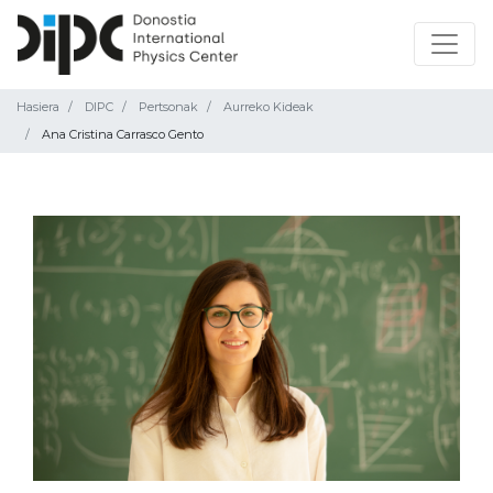
Hasiera
DIPC
Pertsonak
Aurreko Kideak
Ana Cristina Carrasco Gento