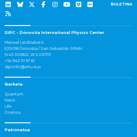
BULETINA
DIPC - Donostia International Physics Center
Manuel Lardizabal 4
E20018 Donostia / San Sebastián SPAIN
N 43.305822, W 2.010172
+34 943 01 57 61
dipcinfo@ehu.eus
Ikerketa
Quantum
Nano
Life
Cosmos
Patronatua