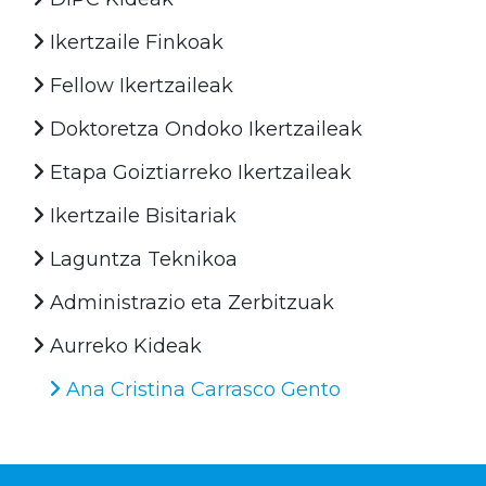
Ikertzaile Finkoak
Fellow Ikertzaileak
Doktoretza Ondoko Ikertzaileak
Etapa Goiztiarreko Ikertzaileak
Ikertzaile Bisitariak
Laguntza Teknikoa
Administrazio eta Zerbitzuak
Aurreko Kideak
Ana Cristina Carrasco Gento