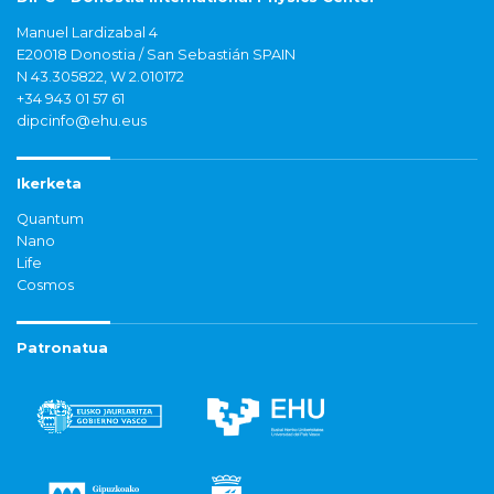
Manuel Lardizabal 4
E20018 Donostia / San Sebastián SPAIN
N 43.305822, W 2.010172
+34 943 01 57 61
dipcinfo@ehu.eus
Ikerketa
Quantum
Nano
Life
Cosmos
Patronatua