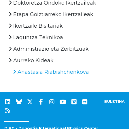
Doktoretza Ondoko Ikertzaileak
Etapa Goiztiarreko Ikertzaileak
Ikertzaile Bisitariak
Laguntza Teknikoa
Administrazio eta Zerbitzuak
Aurreko Kideak
Anastasia Riabishchenkova
BULETINA
DIPC - Donostia International Physics Center