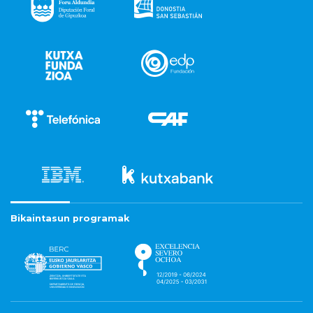
Bikaintasun programak