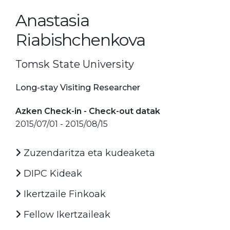
Anastasia
Riabishchenkova
Tomsk State University
Long-stay Visiting Researcher
Azken Check-in - Check-out datak
2015/07/01 - 2015/08/15
Zuzendaritza eta kudeaketa
DIPC Kideak
Ikertzaile Finkoak
Fellow Ikertzaileak