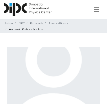
Hasiera
DIPC
Pertsonak
Aurreko Kideak
Anastasia Riabishchenkova