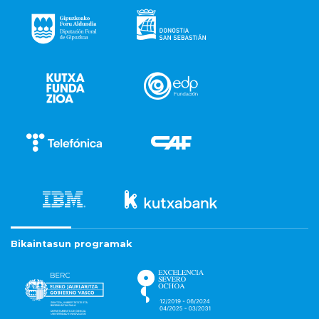
Bikaintasun programak