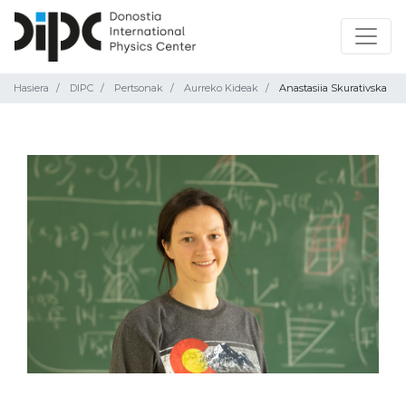
Hasiera
DIPC
Pertsonak
Aurreko Kideak
Anastasiia Skurativska