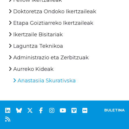
Doktoretza Ondoko Ikertzaileak
Etapa Goiztiarreko Ikertzaileak
Ikertzaile Bisitariak
Laguntza Teknikoa
Administrazio eta Zerbitzuak
Aurreko Kideak
Anastasiia Skurativska
BULETINA