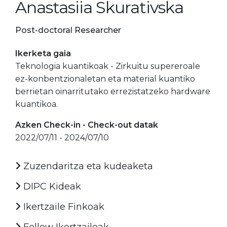
Anastasiia Skurativska
Post-doctoral Researcher
Ikerketa gaia
Teknologia kuantikoak - Zirkuitu supereroale
ez-konbentzionaletan eta material kuantiko
berrietan oinarritutako errezistatzeko hardware
kuantikoa.
Azken Check-in - Check-out datak
2022/07/11 - 2024/07/10
Zuzendaritza eta kudeaketa
DIPC Kideak
Ikertzaile Finkoak
Fellow Ikertzaileak