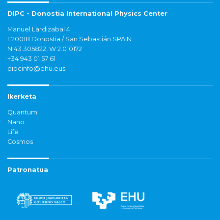
DIPC - Donostia International Physics Center
Manuel Lardizabal 4
E20018 Donostia / San Sebastián SPAIN
N 43.305822, W 2.010172
+34 943 01 57 61
dipcinfo@ehu.eus
Ikerketa
Quantum
Nano
Life
Cosmos
Patronatua