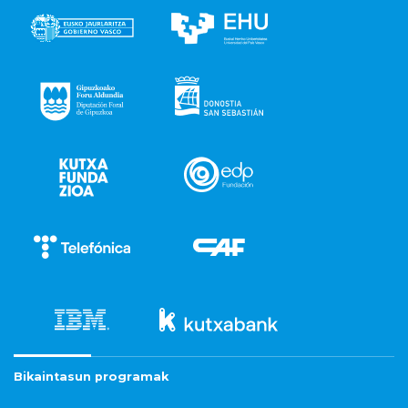
Bikaintasun programak