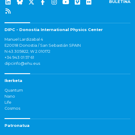
BULETINA
DIPC - Donostia International Physics Center
Manuel Lardizabal 4
E20018 Donostia / San Sebastián SPAIN
N 43.305822, W 2.010172
+34 943 01 57 61
dipcinfo@ehu.eus
Ikerketa
Quantum
Nano
Life
Cosmos
Patronatua