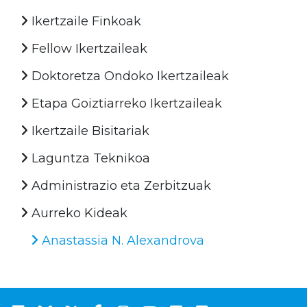
Ikertzaile Finkoak
Fellow Ikertzaileak
Doktoretza Ondoko Ikertzaileak
Etapa Goiztiarreko Ikertzaileak
Ikertzaile Bisitariak
Laguntza Teknikoa
Administrazio eta Zerbitzuak
Aurreko Kideak
Anastassia N. Alexandrova