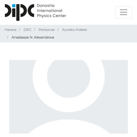
Hasiera
DIPC
Pertsonak
Aurreko Kideak
Anastassia N. Alexandrova