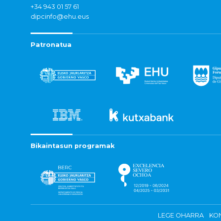
+34 943 01 57 61
dipcinfo@ehu.eus
Patronatua
Bikaintasun programak
LEGE OHARRA
KON