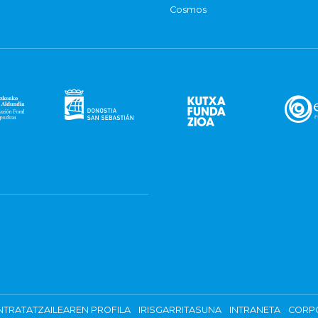
Cosmos
TRATATZAILEAREN PROFILA
IRISGARRITASUNA
INTRANETA
CORP