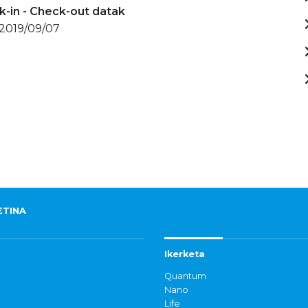
-in - Check-out datak
 2019/09/07
ETINA
Ikerketa
Quantum
Nano
Life