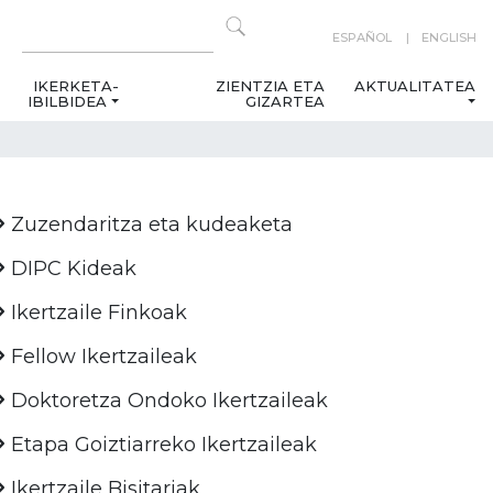
ESPAÑOL
ENGLISH
IKERKETA-
ZIENTZIA ETA
AKTUALITATEA
IBILBIDEA
GIZARTEA
Zuzendaritza eta kudeaketa
DIPC Kideak
Ikertzaile Finkoak
Fellow Ikertzaileak
Doktoretza Ondoko Ikertzaileak
Etapa Goiztiarreko Ikertzaileak
Ikertzaile Bisitariak