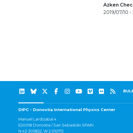
Azken Check
2019/07/10 -
BUL
DIPC - Donostia International Physics Center
Manuel Lardizabal 4
E20018 Donostia / San Sebastián SPAIN
N 43.305822, W 2.010172