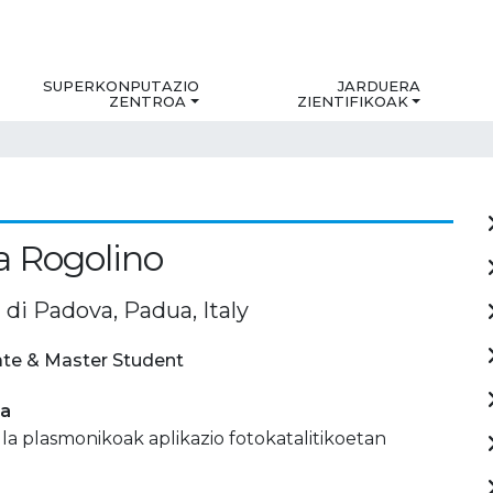
SUPERKONPUTAZIO
JARDUERA
ZENTROA
ZIENTIFIKOAK
 Rogolino
 di Padova, Padua, Italy
te & Master Student
ia
a plasmonikoak aplikazio fotokatalitikoetan