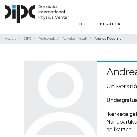
DIPC
IKERKETA
Hasiera
DIPC
Pertsonak
Aurreko Kideak
Andrea Rogolino
Andrea
Università
Undergratua
Ikerketa ga
Nanopartikul
aplikatzea.