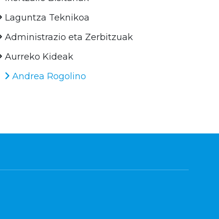
Laguntza Teknikoa
Administrazio eta Zerbitzuak
Aurreko Kideak
Andrea Rogolino