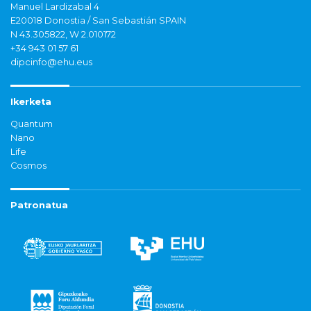
Manuel Lardizabal 4
E20018 Donostia / San Sebastián SPAIN
N 43.305822, W 2.010172
+34 943 01 57 61
dipcinfo@ehu.eus
Ikerketa
Quantum
Nano
Life
Cosmos
Patronatua