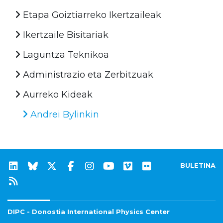
Etapa Goiztiarreko Ikertzaileak
Ikertzaile Bisitariak
Laguntza Teknikoa
Administrazio eta Zerbitzuak
Aurreko Kideak
Andrei Bylinkin
BULETINA
DIPC - Donostia International Physics Center