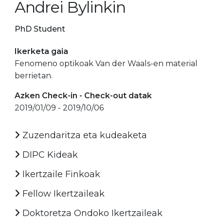
Andrei Bylinkin
PhD Student
Ikerketa gaia
Fenomeno optikoak Van der Waals-en material
berrietan.
Azken Check-in - Check-out datak
2019/01/09 - 2019/10/06
Zuzendaritza eta kudeaketa
DIPC Kideak
Ikertzaile Finkoak
Fellow Ikertzaileak
Doktoretza Ondoko Ikertzaileak