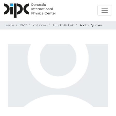
Hasiera
DIPC
Pertsonak
Aurreko Kideak
Andrei Bylinkin