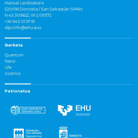
Manuel Lardizabal 4
E20018 Donostia / San Sebastián SPAIN
N 43.305822, W 2.010172
+34 943 01 57 61
dipcinfo@ehu.eus
Ikerketa
Quantum
Nano
Life
Cosmos
Patronatua