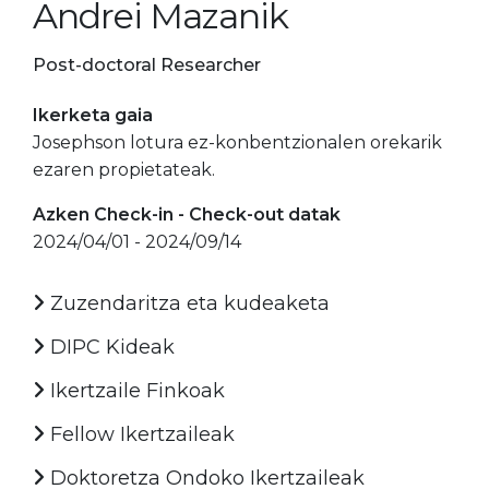
Andrei Mazanik
Post-doctoral Researcher
Ikerketa gaia
Josephson lotura ez-konbentzionalen orekarik
ezaren propietateak.
Azken Check-in - Check-out datak
2024/04/01 - 2024/09/14
Zuzendaritza eta kudeaketa
DIPC Kideak
Ikertzaile Finkoak
Fellow Ikertzaileak
Doktoretza Ondoko Ikertzaileak