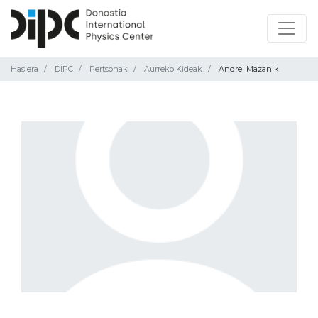
Hasiera
DIPC
Pertsonak
Aurreko Kideak
Andrei Mazanik