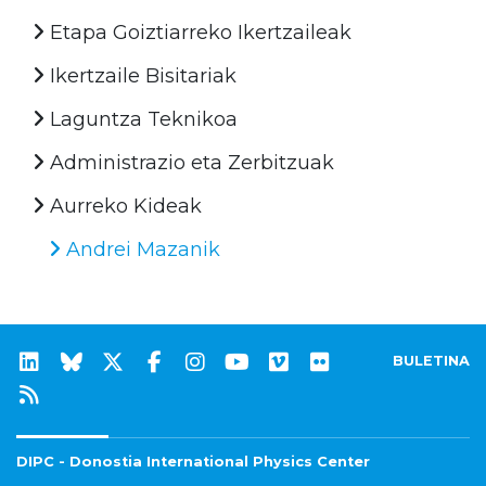
Etapa Goiztiarreko Ikertzaileak
Ikertzaile Bisitariak
Laguntza Teknikoa
Administrazio eta Zerbitzuak
Aurreko Kideak
Andrei Mazanik
BULETINA
DIPC - Donostia International Physics Center