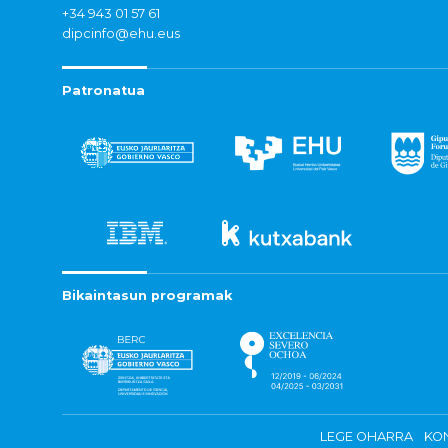
+34 943 01 57 61
dipcinfo@ehu.eus
Patronatua
Bikaintasun programak
LEGE OHARRA
KON