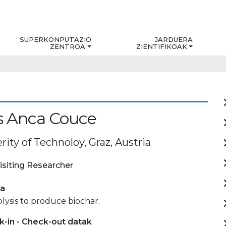
SUPERKONPUTAZIO
JARDUERA
ZENTROA
ZIENTIFIKOAK
s Anca Couce
rity of Technoloy, Graz, Austria
isiting Researcher
ia
lysis to produce biochar.
-in - Check-out datak