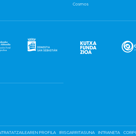
Cosmos
TRATATZAILEAREN PROFILA
IRISGARRITASUNA
INTRANETA
CORP