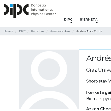
DIPC
IKERKETA
Hasiera
DIPC
Pertsonak
Aurreko Kideak
Andrés Anca Couce
André
Graz Unive
Short-stay V
Ikerketa ga
Biomass pyro
Azken Check