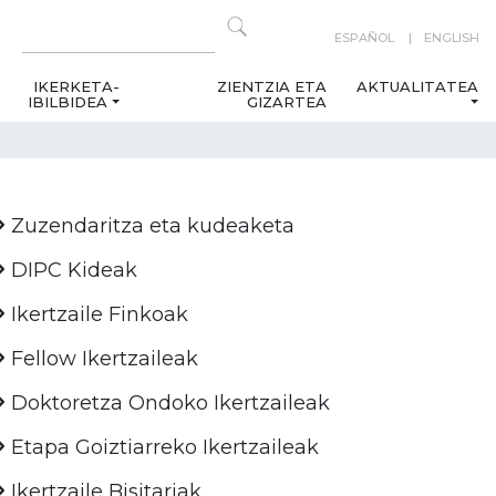
ESPAÑOL
ENGLISH
IKERKETA-
ZIENTZIA ETA
AKTUALITATEA
IBILBIDEA
GIZARTEA
Zuzendaritza eta kudeaketa
DIPC Kideak
Ikertzaile Finkoak
Fellow Ikertzaileak
Doktoretza Ondoko Ikertzaileak
Etapa Goiztiarreko Ikertzaileak
Ikertzaile Bisitariak