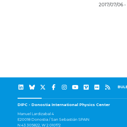
2017/07/06 -
BUL
DIPC - Donostia International Physics Center
Manuel Lardizabal 4
E20018 Donostia / San Sebastián SPAIN
N 43.305822, W 2.010172