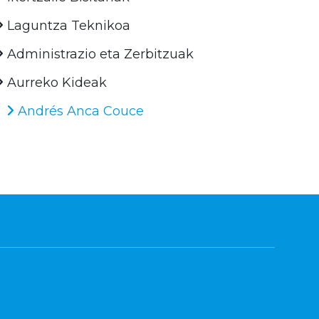
Laguntza Teknikoa
Administrazio eta Zerbitzuak
Aurreko Kideak
Andrés Anca Couce