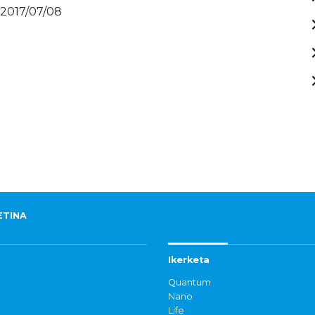
 2017/07/08
ETINA
Ikerketa
Quantum
Nano
Life