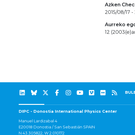
Azken Check
2015/08/17 -
Aurreko eg
12 (2003(e)a
BUL
DIPC - Donostia International Physics Center
Manuel Lardizabal 4
E20018 Donostia / San Sebastián SPAIN
N 43.305822, W 2.010172