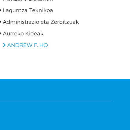
Laguntza Teknikoa
Administrazio eta Zerbitzuak
Aurreko Kideak
ANDREW F. HO