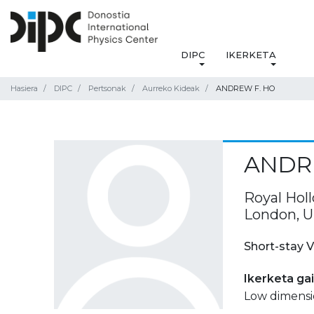
DIPC
IKERKETA
Hasiera
DIPC
Pertsonak
Aurreko Kideak
ANDREW F. HO
ANDR
Royal Holl
London, 
Short-stay V
Ikerketa ga
Low dimensi