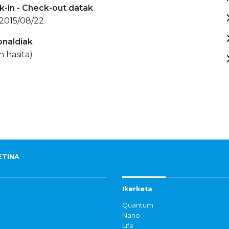
-in - Check-out datak
 2015/08/22
onaldiak
n hasita)
ETINA
Ikerketa
Quantum
Nano
Life