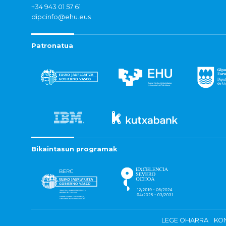
+34 943 01 57 61
dipcinfo@ehu.eus
Patronatua
Bikaintasun programak
LEGE OHARRA
KON