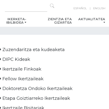
ESPAÑOL
ENGLISH
IKERKETA-
ZIENTZIA ETA
AKTUALITATEA
IBILBIDEA
GIZARTEA
Zuzendaritza eta kudeaketa
DIPC Kideak
Ikertzaile Finkoak
Fellow Ikertzaileak
Doktoretza Ondoko Ikertzaileak
Etapa Goiztiarreko Ikertzaileak
Ikertzaile Bisitariak