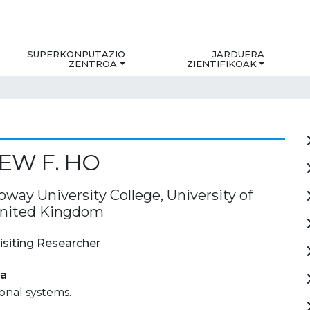
SUPERKONPUTAZIO
JARDUERA
ZENTROA
ZIENTIFIKOAK
EW F. HO
oway University College, University of
United Kingdom
isiting Researcher
ia
onal systems.