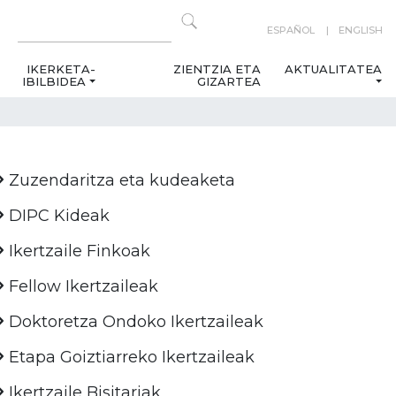
ESPAÑOL
ENGLISH
IKERKETA-
ZIENTZIA ETA
AKTUALITATEA
IBILBIDEA
GIZARTEA
Zuzendaritza eta kudeaketa
DIPC Kideak
Ikertzaile Finkoak
Fellow Ikertzaileak
Doktoretza Ondoko Ikertzaileak
Etapa Goiztiarreko Ikertzaileak
Ikertzaile Bisitariak