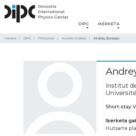
DIPC
IKERKETA
Hasiera
DIPC
Pertsonak
Aurreko Kideak
Andrey Borissov
Andrey
Institut d
Université
Short-stay V
Ikerketa ga
Hutsarte pl