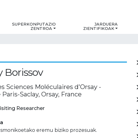
SUPERKONPUTAZIO
JARDUERA
ZENTROA
ZIENTIFIKOAK
 Borissov
es Sciences Moléculaires d'Orsay -
 Paris-Saclay, Orsay, France
isiting Researcher
ia
asmonikoetako eremu biziko prozesuak.