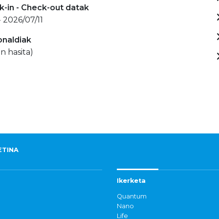
-in - Check-out datak
 2026/07/11
onaldiak
n hasita)
ETINA
Ikerketa
Quantum
Nano
Life