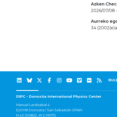
Azken Check
2026/07/08 -
Aurreko eg
34 (2002(e)a
BUL
DIPC - Donostia International Physics Center
Manuel Lardizabal 4
E20018 Donostia / San Sebastián SPAIN
N 43.305822, W 2.010172