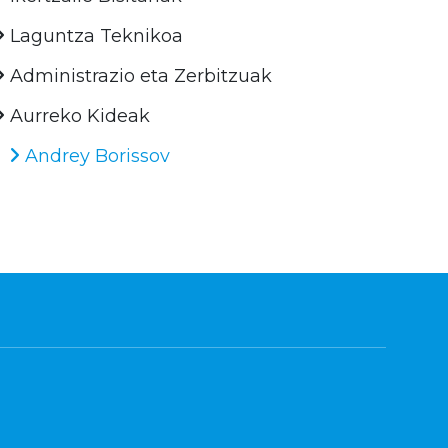
Laguntza Teknikoa
Administrazio eta Zerbitzuak
Aurreko Kideak
Andrey Borissov