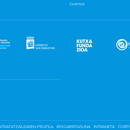
Cosmos
TRATATZAILEAREN PROFILA
IRISGARRITASUNA
INTRANETA
CORP