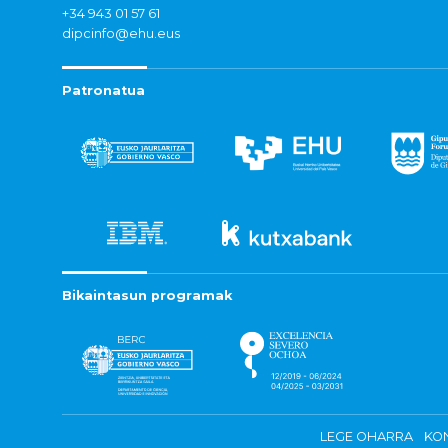
+34 943 01 57 61
dipcinfo@ehu.eus
Patronatua
Bikaintasun programak
LEGE OHARRA
KON