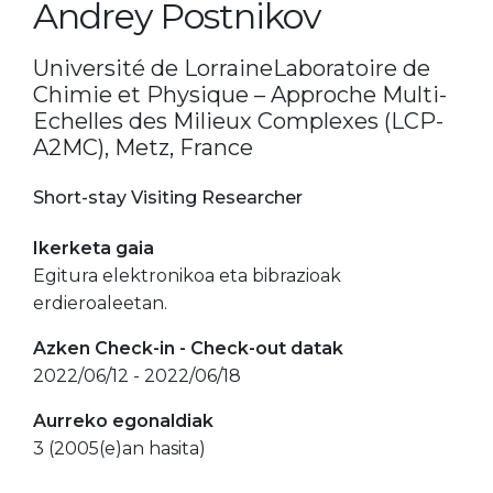
Andrey Postnikov
Université de LorraineLaboratoire de
Chimie et Physique – Approche Multi-
Echelles des Milieux Complexes (LCP-
A2MC), Metz, France
Short-stay Visiting Researcher
Ikerketa gaia
Egitura elektronikoa eta bibrazioak
erdieroaleetan.
Azken Check-in - Check-out datak
2022/06/12 - 2022/06/18
Aurreko egonaldiak
3 (2005(e)an hasita)