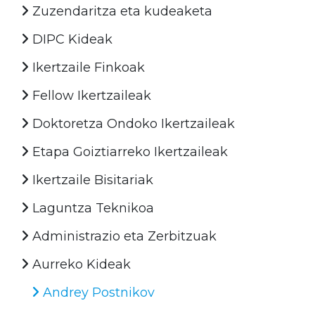
Zuzendaritza eta kudeaketa
DIPC Kideak
Ikertzaile Finkoak
Fellow Ikertzaileak
Doktoretza Ondoko Ikertzaileak
Etapa Goiztiarreko Ikertzaileak
Ikertzaile Bisitariak
Laguntza Teknikoa
Administrazio eta Zerbitzuak
Aurreko Kideak
Andrey Postnikov