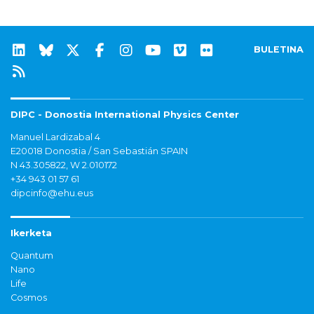
BULETINA
DIPC - Donostia International Physics Center
Manuel Lardizabal 4
E20018 Donostia / San Sebastián SPAIN
N 43.305822, W 2.010172
+34 943 01 57 61
dipcinfo@ehu.eus
Ikerketa
Quantum
Nano
Life
Cosmos