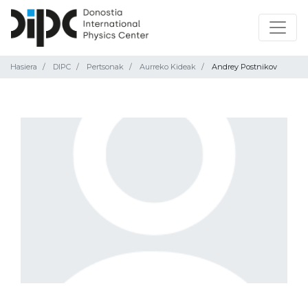
Hasiera
DIPC
Pertsonak
Aurreko Kideak
Andrey Postnikov