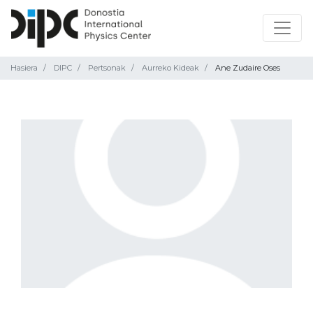
Hasiera
DIPC
Pertsonak
Aurreko Kideak
Ane Zudaire Oses