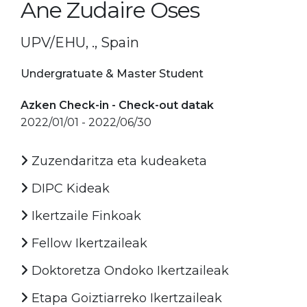
Ane Zudaire Oses
UPV/EHU, ., Spain
Undergratuate & Master Student
Azken Check-in - Check-out datak
2022/01/01 - 2022/06/30
Zuzendaritza eta kudeaketa
DIPC Kideak
Ikertzaile Finkoak
Fellow Ikertzaileak
Doktoretza Ondoko Ikertzaileak
Etapa Goiztiarreko Ikertzaileak