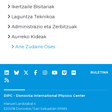
Ikertzaile Bisitariak
Laguntza Teknikoa
Administrazio eta Zerbitzuak
Aurreko Kideak
Ane Zudaire Oses
BULETINA
DIPC - Donostia International Physics Center
Manuel Lardizabal 4
E20018 Donostia / San Sebastián SPAIN