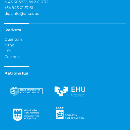
N 43.305822, W 2.010172
+34 943 01 57 61
dipcinfo@ehu.eus
Ikerketa
Quantum
Nano
Life
Cosmos
Patronatua