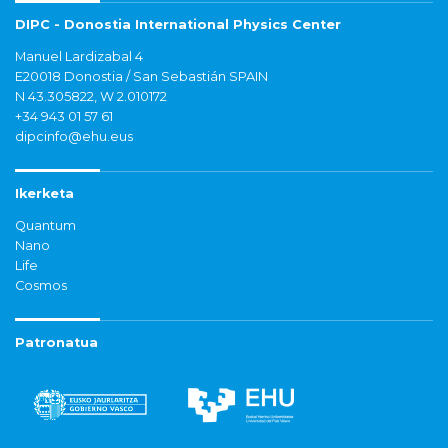
DIPC - Donostia International Physics Center
Manuel Lardizabal 4
E20018 Donostia / San Sebastián SPAIN
N 43.305822, W 2.010172
+34 943 01 57 61
dipcinfo@ehu.eus
Ikerketa
Quantum
Nano
Life
Cosmos
Patronatua