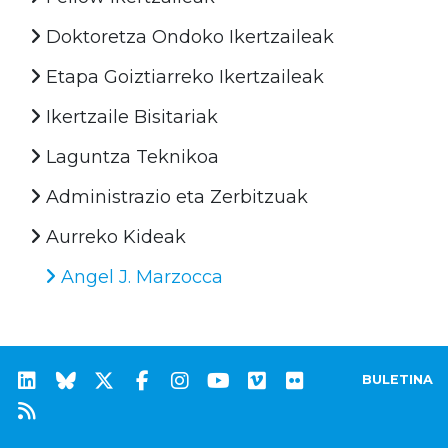
Doktoretza Ondoko Ikertzaileak
Etapa Goiztiarreko Ikertzaileak
Ikertzaile Bisitariak
Laguntza Teknikoa
Administrazio eta Zerbitzuak
Aurreko Kideak
Angel J. Marzocca
BULETINA