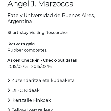
Angel J. Marzocca
Fate y Universidad de Buenos Aires,
Argentina
Short-stay Visiting Researcher
Ikerketa gaia
Rubber composites.
Azken Check-in - Check-out datak
2015/02/15 - 2015/02/16
Zuzendaritza eta kudeaketa
DIPC Kideak
Ikertzaile Finkoak
Fellow Ikertzaileak