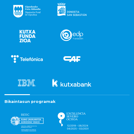
Bikaintasun programak