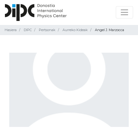
Hasiera
DIPC
Pertsonak
Aurreko Kideak
Angel J. Marzocca