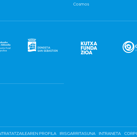
Cosmos
TRATATZAILEAREN PROFILA
IRISGARRITASUNA
INTRANETA
CORP