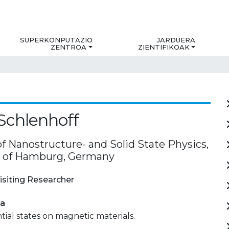
SUPERKONPUTAZIO
JARDUERA
ZENTROA
ZIENTIFIKOAK
Schlenhoff
of Nanostructure- and Solid State Physics,
y of Hamburg, Germany
isiting Researcher
ia
ial states on magnetic materials.