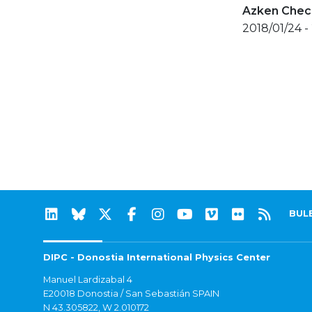
Azken Check
2018/01/24 -
BUL
DIPC - Donostia International Physics Center
Manuel Lardizabal 4
E20018 Donostia / San Sebastián SPAIN
N 43.305822, W 2.010172