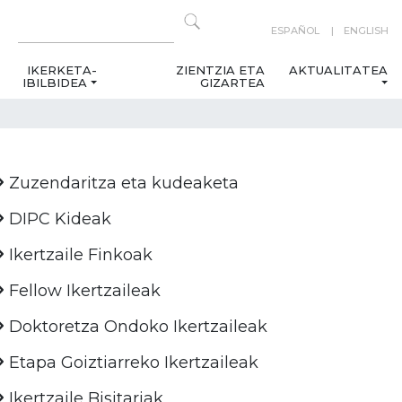
ESPAÑOL
ENGLISH
IKERKETA-
ZIENTZIA ETA
AKTUALITATEA
IBILBIDEA
GIZARTEA
Zuzendaritza eta kudeaketa
DIPC Kideak
Ikertzaile Finkoak
Fellow Ikertzaileak
Doktoretza Ondoko Ikertzaileak
Etapa Goiztiarreko Ikertzaileak
Ikertzaile Bisitariak