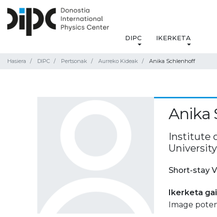
DIPC
IKERKETA
Hasiera
DIPC
Pertsonak
Aurreko Kideak
Anika Schlenhoff
Anika 
Institute 
Universit
Short-stay V
Ikerketa ga
Image potent