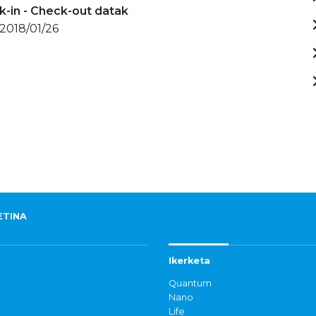
-in - Check-out datak
 2018/01/26
ETINA
Ikerketa
Quantum
Nano
Life