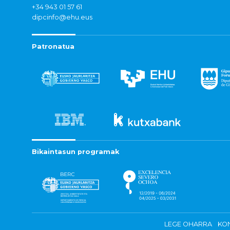
+34 943 01 57 61
dipcinfo@ehu.eus
Patronatua
Bikaintasun programak
LEGE OHARRA
KON