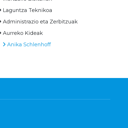
Laguntza Teknikoa
Administrazio eta Zerbitzuak
Aurreko Kideak
Anika Schlenhoff