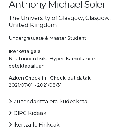
Anthony Michael Soler
The University of Glasgow, Glasgow,
United Kingdom
Undergratuate & Master Student
Ikerketa gaia
Neutrinoen fisika Hyper-Kamiokande
detektagailuan.
Azken Check-in - Check-out datak
2021/07/01 - 2021/08/31
Zuzendaritza eta kudeaketa
DIPC Kideak
Ikertzaile Finkoak