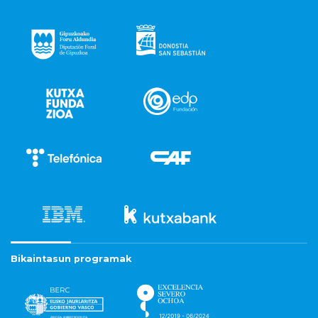
Bikaintasun programak