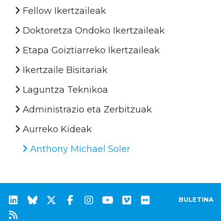
Fellow Ikertzaileak
Doktoretza Ondoko Ikertzaileak
Etapa Goiztiarreko Ikertzaileak
Ikertzaile Bisitariak
Laguntza Teknikoa
Administrazio eta Zerbitzuak
Aurreko Kideak
Anthony Michael Soler
BULETINA