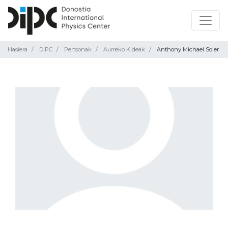
Hasiera
DIPC
Pertsonak
Aurreko Kideak
Anthony Michael Soler