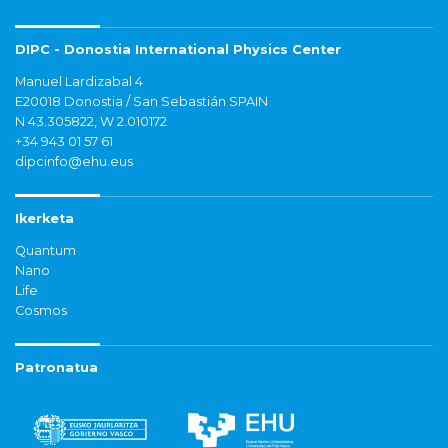
DIPC - Donostia International Physics Center
Manuel Lardizabal 4
E20018 Donostia / San Sebastián SPAIN
N 43.305822, W 2.010172
+34 943 01 57 61
dipcinfo@ehu.eus
Ikerketa
Quantum
Nano
Life
Cosmos
Patronatua