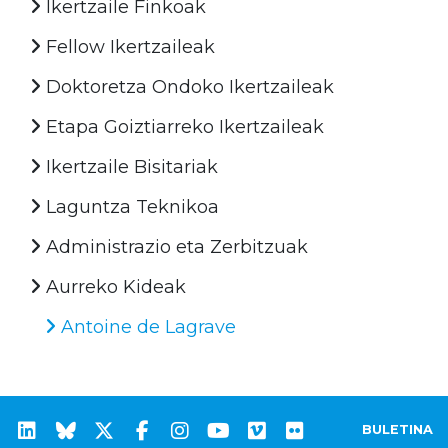
Ikertzaile Finkoak
Fellow Ikertzaileak
Doktoretza Ondoko Ikertzaileak
Etapa Goiztiarreko Ikertzaileak
Ikertzaile Bisitariak
Laguntza Teknikoa
Administrazio eta Zerbitzuak
Aurreko Kideak
Antoine de Lagrave
BULETINA