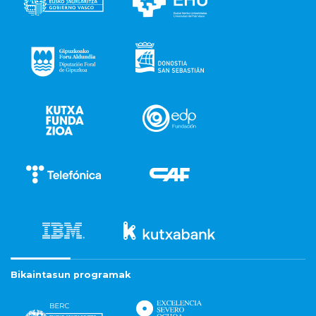
Bikaintasun programak