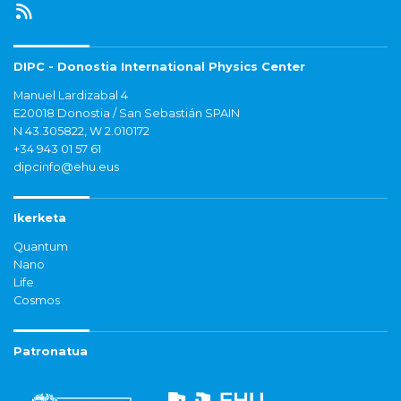
DIPC - Donostia International Physics Center
Manuel Lardizabal 4
E20018 Donostia / San Sebastián SPAIN
N 43.305822, W 2.010172
+34 943 01 57 61
dipcinfo@ehu.eus
Ikerketa
Quantum
Nano
Life
Cosmos
Patronatua