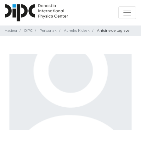
Hasiera
DIPC
Pertsonak
Aurreko Kideak
Antoine de Lagrave