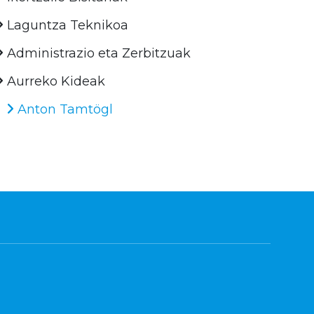
Laguntza Teknikoa
Administrazio eta Zerbitzuak
Aurreko Kideak
Anton Tamtögl