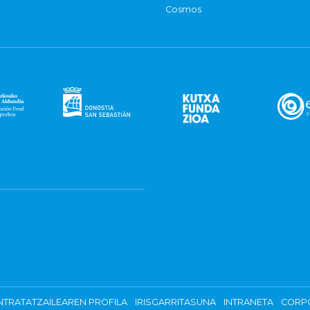
Cosmos
TRATATZAILEAREN PROFILA
IRISGARRITASUNA
INTRANETA
CORP