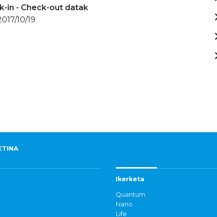
-in - Check-out datak
2017/10/19
ETINA
Ikerketa
Quantum
Nano
Life