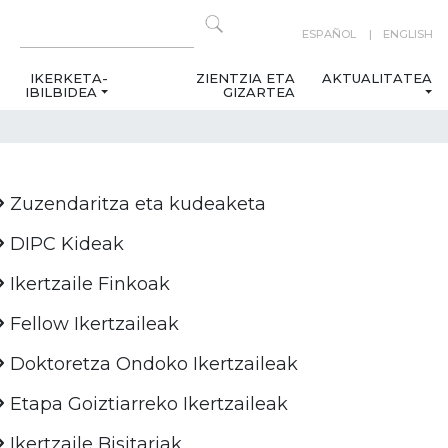
ESPAÑOL
ENGLISH
IKERKETA-
ZIENTZIA ETA
AKTUALITATEA
IBILBIDEA
GIZARTEA
Zuzendaritza eta kudeaketa
DIPC Kideak
Ikertzaile Finkoak
Fellow Ikertzaileak
Doktoretza Ondoko Ikertzaileak
Etapa Goiztiarreko Ikertzaileak
Ikertzaile Bisitariak