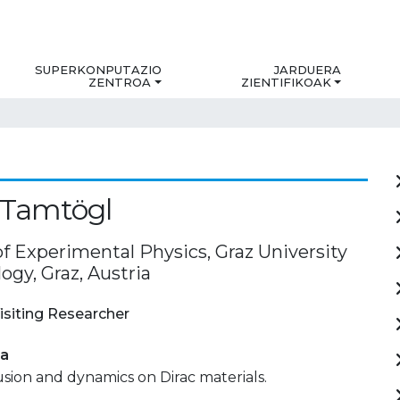
SUPERKONPUTAZIO
JARDUERA
ZENTROA
ZIENTIFIKOAK
 Tamtögl
of Experimental Physics, Graz University
ogy, Graz, Austria
isiting Researcher
ia
usion and dynamics on Dirac materials.