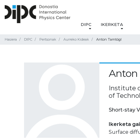
DIPC
IKERKETA
Hasiera
DIPC
Pertsonak
Aurreko Kideak
Anton Tamtögl
Anton
Institute 
of Technol
Short-stay V
Ikerketa ga
Surface diff