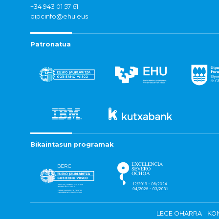
+34 943 01 57 61
dipcinfo@ehu.eus
Patronatua
Bikaintasun programak
LEGE OHARRA
KON