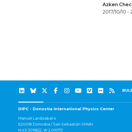
Azken Check
2017/10/10 - 
BUL
DIPC - Donostia International Physics Center
Manuel Lardizabal 4
E20018 Donostia / San Sebastián SPAIN
N 43.305822, W 2.010172