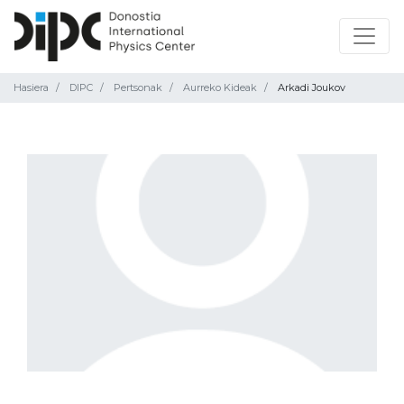
Hasiera
DIPC
Pertsonak
Aurreko Kideak
Arkadi Joukov