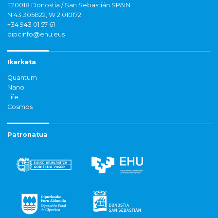
E20018 Donostia / San Sebastián SPAIN
N 43.305822, W 2.010172
+34 943 01 57 61
dipcinfo@ehu.eus
Ikerketa
Quantum
Nano
Life
Cosmos
Patronatua