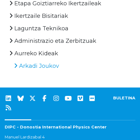
Etapa Goiztiarreko Ikertzaileak
Ikertzaile Bisitariak
Laguntza Teknikoa
Administrazio eta Zerbitzuak
Aurreko Kideak
Arkadi Joukov
BULETINA
DIPC - Donostia International Physics Center
Manuel Lardizabal 4