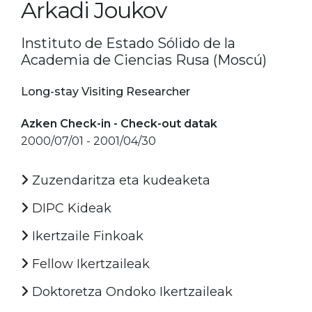
Arkadi Joukov
Instituto de Estado Sólido de la
Academia de Ciencias Rusa (Moscú)
Long-stay Visiting Researcher
Azken Check-in - Check-out datak
2000/07/01 - 2001/04/30
Zuzendaritza eta kudeaketa
DIPC Kideak
Ikertzaile Finkoak
Fellow Ikertzaileak
Doktoretza Ondoko Ikertzaileak