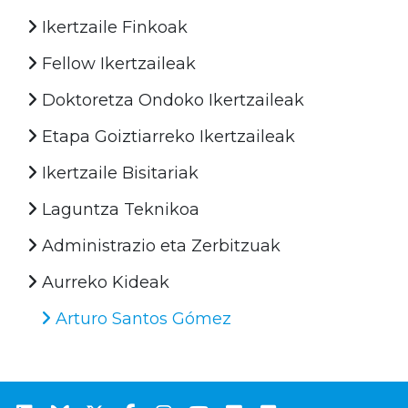
Ikertzaile Finkoak
Fellow Ikertzaileak
Doktoretza Ondoko Ikertzaileak
Etapa Goiztiarreko Ikertzaileak
Ikertzaile Bisitariak
Laguntza Teknikoa
Administrazio eta Zerbitzuak
Aurreko Kideak
Arturo Santos Gómez