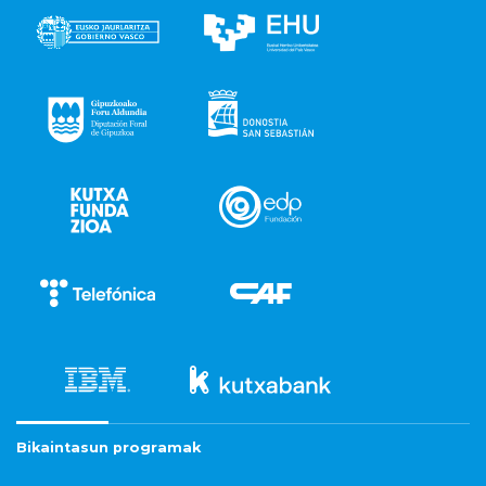
Bikaintasun programak