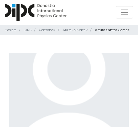
Hasiera
DIPC
Pertsonak
Aurreko Kideak
Arturo Santos Gómez