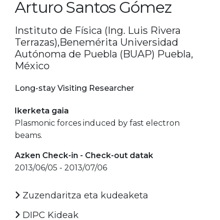
Arturo Santos Gómez
Instituto de Física (Ing. Luis Rivera
Terrazas),Benemérita Universidad
Autónoma de Puebla (BUAP) Puebla,
México
Long-stay Visiting Researcher
Ikerketa gaia
Plasmonic forces induced by fast electron
beams.
Azken Check-in - Check-out datak
2013/06/05 - 2013/07/06
Zuzendaritza eta kudeaketa
DIPC Kideak