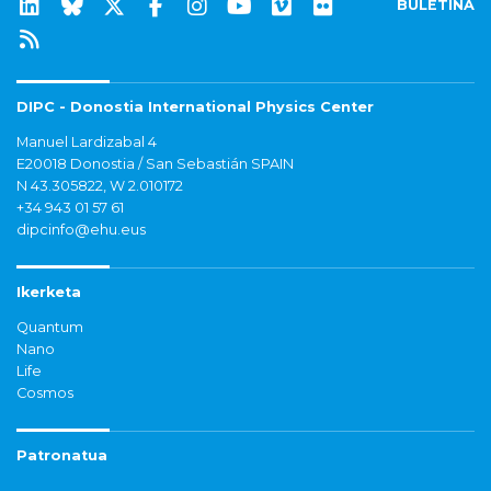
BULETINA
DIPC - Donostia International Physics Center
Manuel Lardizabal 4
E20018 Donostia / San Sebastián SPAIN
N 43.305822, W 2.010172
+34 943 01 57 61
dipcinfo@ehu.eus
Ikerketa
Quantum
Nano
Life
Cosmos
Patronatua