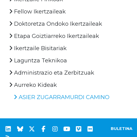
Fellow Ikertzaileak
Doktoretza Ondoko Ikertzaileak
Etapa Goiztiarreko Ikertzaileak
Ikertzaile Bisitariak
Laguntza Teknikoa
Administrazio eta Zerbitzuak
Aurreko Kideak
ASIER ZUGARRAMURDI CAMINO
BULETINA