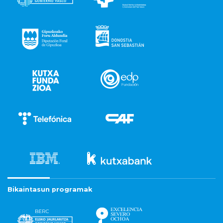
Bikaintasun programak