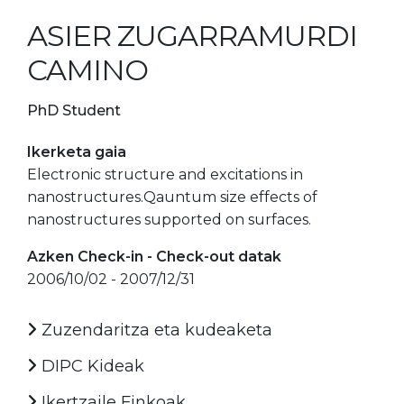
ASIER ZUGARRAMURDI
CAMINO
PhD Student
Ikerketa gaia
Electronic structure and excitations in
nanostructures.Qauntum size effects of
nanostructures supported on surfaces.
Azken Check-in - Check-out datak
2006/10/02 - 2007/12/31
Zuzendaritza eta kudeaketa
DIPC Kideak
Ikertzaile Finkoak