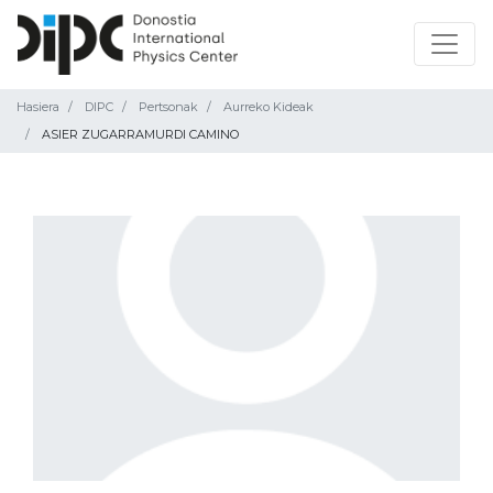
Hasiera
DIPC
Pertsonak
Aurreko Kideak
ASIER ZUGARRAMURDI CAMINO