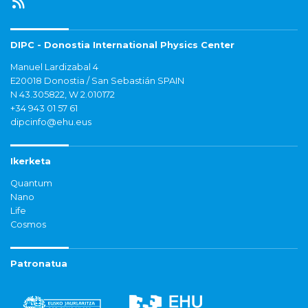
DIPC - Donostia International Physics Center
Manuel Lardizabal 4
E20018 Donostia / San Sebastián SPAIN
N 43.305822, W 2.010172
+34 943 01 57 61
dipcinfo@ehu.eus
Ikerketa
Quantum
Nano
Life
Cosmos
Patronatua