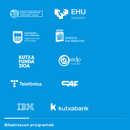
Bikaintasun programak