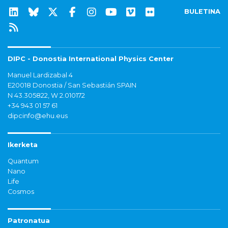
BULETINA
DIPC - Donostia International Physics Center
Manuel Lardizabal 4
E20018 Donostia / San Sebastián SPAIN
N 43.305822, W 2.010172
+34 943 01 57 61
dipcinfo@ehu.eus
Ikerketa
Quantum
Nano
Life
Cosmos
Patronatua