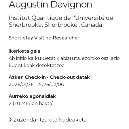
Augustin Davignon
Institut Quantique de l'Université de
Sherbrooke, Sherbrooke,, Canada
Short-stay Visiting Researcher
Ikerketa gaia
Ab initio kalkuluetatik abiatuta, ezohiko oszilazio
kuantikoak detektatzea.
Azken Check-in - Check-out datak
2026/01/26 - 2026/02/06
Aurreko egonaldiak
2 (2024(e)an hasita)
Zuzendaritza eta kudeaketa