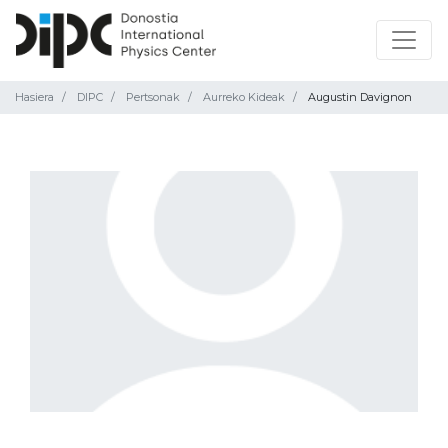
Hasiera
DIPC
Pertsonak
Aurreko Kideak
Augustin Davignon