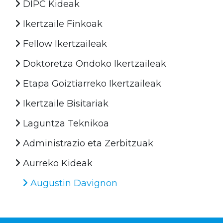
DIPC Kideak
Ikertzaile Finkoak
Fellow Ikertzaileak
Doktoretza Ondoko Ikertzaileak
Etapa Goiztiarreko Ikertzaileak
Ikertzaile Bisitariak
Laguntza Teknikoa
Administrazio eta Zerbitzuak
Aurreko Kideak
Augustin Davignon