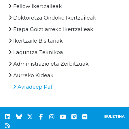
Fellow Ikertzaileak
Doktoretza Ondoko Ikertzaileak
Etapa Goiztiarreko Ikertzaileak
Ikertzaile Bisitariak
Laguntza Teknikoa
Administrazio eta Zerbitzuak
Aurreko Kideak
Avradeep Pal
BULETINA