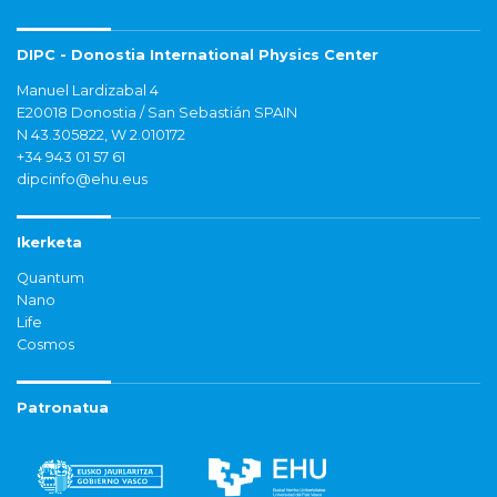
DIPC - Donostia International Physics Center
Manuel Lardizabal 4
E20018 Donostia / San Sebastián SPAIN
N 43.305822, W 2.010172
+34 943 01 57 61
dipcinfo@ehu.eus
Ikerketa
Quantum
Nano
Life
Cosmos
Patronatua