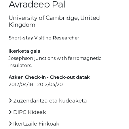
Avradeep Pal
University of Cambridge, United
Kingdom
Short-stay Visiting Researcher
Ikerketa gaia
Josephson junctions with ferromagnetic
insulators.
Azken Check-in - Check-out datak
2012/04/18 - 2012/04/20
Zuzendaritza eta kudeaketa
DIPC Kideak
Ikertzaile Finkoak