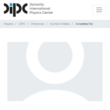
Hasiera
DIPC
Pertsonak
Aurreko Kideak
Avradeep Pal