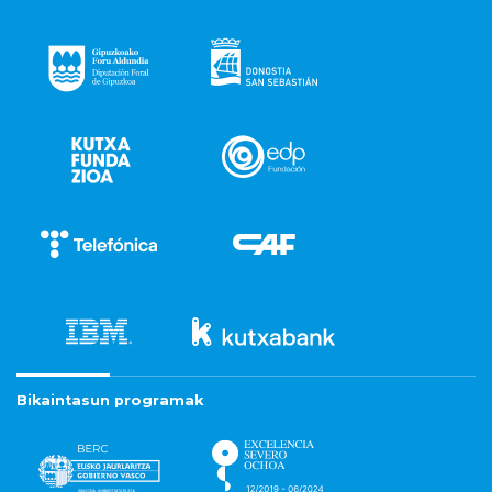
Bikaintasun programak