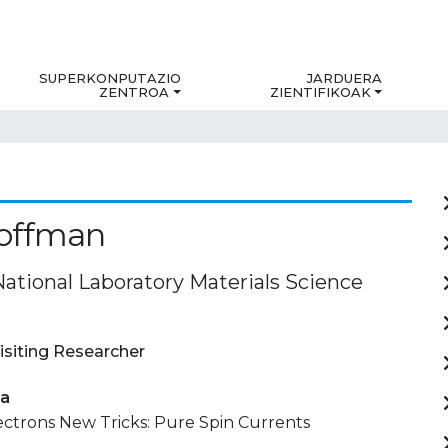
SUPERKONPUTAZIO
JARDUERA
ZENTROA
ZIENTIFIKOAK
Hoffman
ational Laboratory Materials Science
isiting Researcher
ia
ectrons New Tricks: Pure Spin Currents