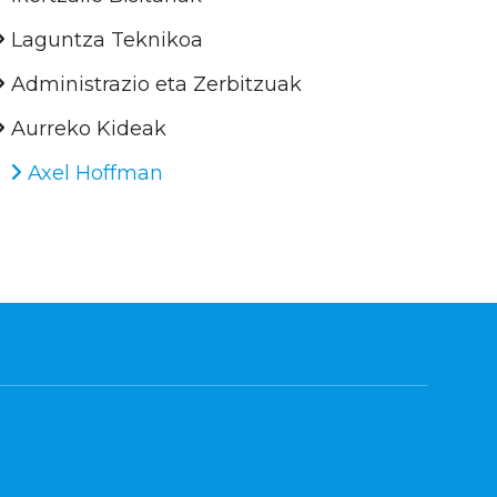
Laguntza Teknikoa
Administrazio eta Zerbitzuak
Aurreko Kideak
Axel Hoffman