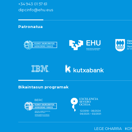
+34 943 01 57 61
dipcinfo@ehu.eus
Patronatua
Bikaintasun programak
LEGE OHARRA
KON