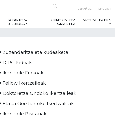
ESPAÑOL
ENGLISH
IKERKETA-
ZIENTZIA ETA
AKTUALITATEA
IBILBIDEA
GIZARTEA
Zuzendaritza eta kudeaketa
DIPC Kideak
Ikertzaile Finkoak
Fellow Ikertzaileak
Doktoretza Ondoko Ikertzaileak
Etapa Goiztiarreko Ikertzaileak
Ikertzaile Bisitariak