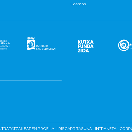
Cosmos
TRATATZAILEAREN PROFILA
IRISGARRITASUNA
INTRANETA
CORP