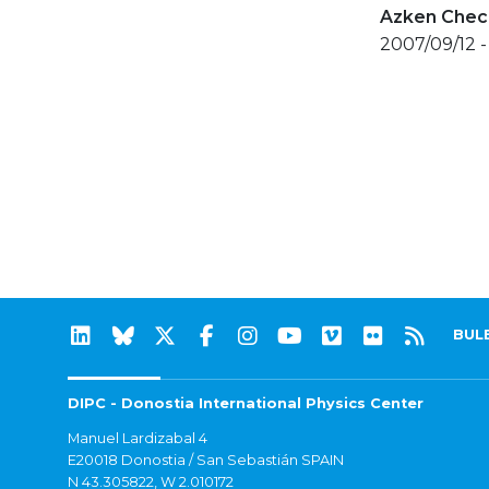
Azken Check
2007/09/12 -
BUL
DIPC - Donostia International Physics Center
Manuel Lardizabal 4
E20018 Donostia / San Sebastián SPAIN
N 43.305822, W 2.010172