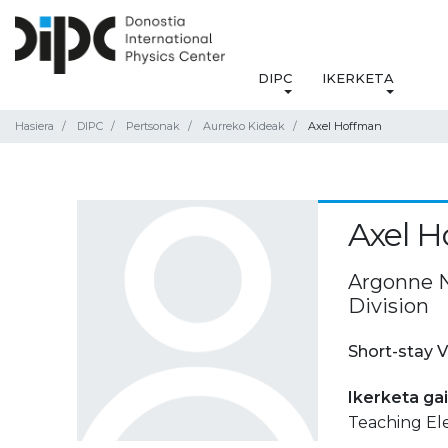
DIPC
IKERKETA
Hasiera
DIPC
Pertsonak
Aurreko Kideak
Axel Hoffman
Axel 
Argonne N
Division
Short-stay V
Ikerketa ga
Teaching El