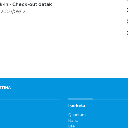
-in - Check-out datak
 2007/09/12
ETINA
Ikerketa
Quantum
Nano
Life