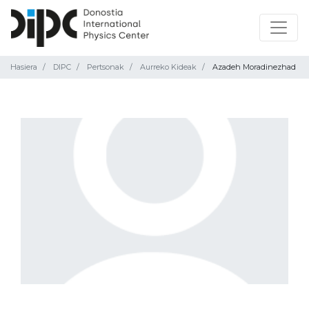
Hasiera
DIPC
Pertsonak
Aurreko Kideak
Azadeh Moradinezhad