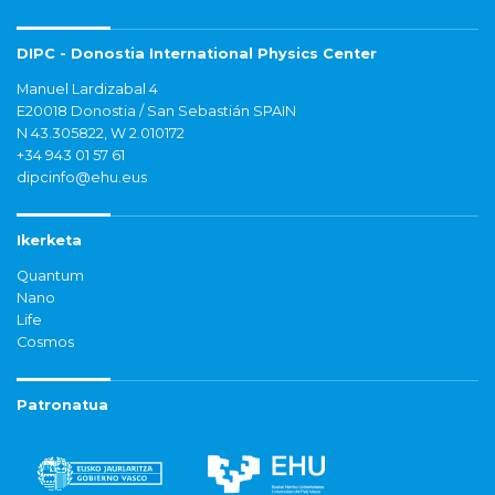
DIPC - Donostia International Physics Center
Manuel Lardizabal 4
E20018 Donostia / San Sebastián SPAIN
N 43.305822, W 2.010172
+34 943 01 57 61
dipcinfo@ehu.eus
Ikerketa
Quantum
Nano
Life
Cosmos
Patronatua