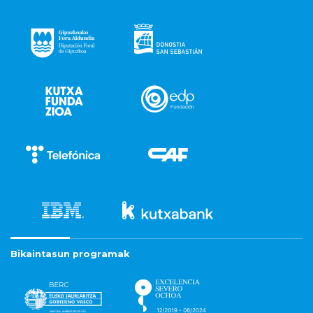
Bikaintasun programak