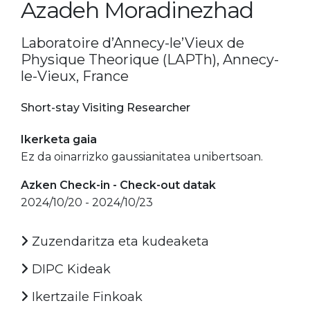
Azadeh Moradinezhad
Laboratoire d’Annecy-le’Vieux de
Physique Theorique (LAPTh), Annecy-
le-Vieux, France
Short-stay Visiting Researcher
Ikerketa gaia
Ez da oinarrizko gaussianitatea unibertsoan.
Azken Check-in - Check-out datak
2024/10/20 - 2024/10/23
Zuzendaritza eta kudeaketa
DIPC Kideak
Ikertzaile Finkoak