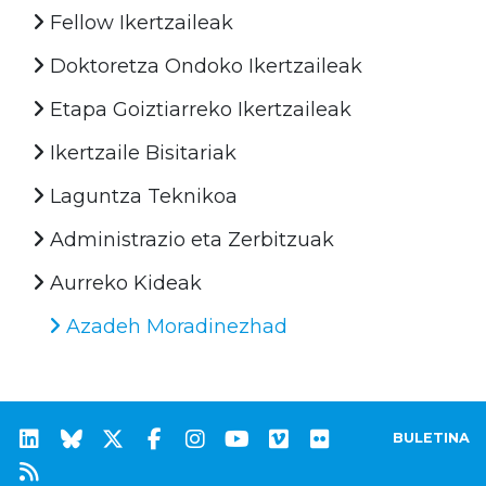
Fellow Ikertzaileak
Doktoretza Ondoko Ikertzaileak
Etapa Goiztiarreko Ikertzaileak
Ikertzaile Bisitariak
Laguntza Teknikoa
Administrazio eta Zerbitzuak
Aurreko Kideak
Azadeh Moradinezhad
BULETINA