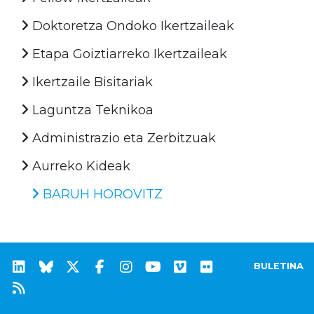
Doktoretza Ondoko Ikertzaileak
Etapa Goiztiarreko Ikertzaileak
Ikertzaile Bisitariak
Laguntza Teknikoa
Administrazio eta Zerbitzuak
Aurreko Kideak
BARUH HOROVITZ
BULETINA