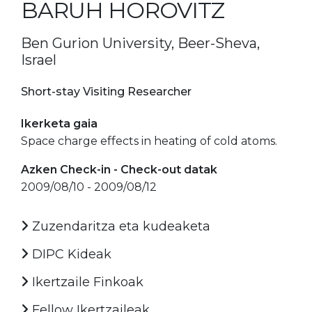
BARUH HOROVITZ
Ben Gurion University, Beer-Sheva,
Israel
Short-stay Visiting Researcher
Ikerketa gaia
Space charge effects in heating of cold atoms.
Azken Check-in - Check-out datak
2009/08/10 - 2009/08/12
Zuzendaritza eta kudeaketa
DIPC Kideak
Ikertzaile Finkoak
Fellow Ikertzaileak