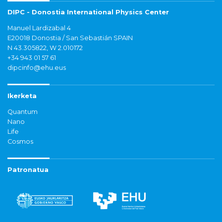
DIPC - Donostia International Physics Center
Manuel Lardizabal 4
E20018 Donostia / San Sebastián SPAIN
N 43.305822, W 2.010172
+34 943 01 57 61
dipcinfo@ehu.eus
Ikerketa
Quantum
Nano
Life
Cosmos
Patronatua