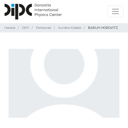
Hasiera
DIPC
Pertsonak
Aurreko Kideak
BARUH HOROVITZ