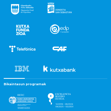
Bikaintasun programak