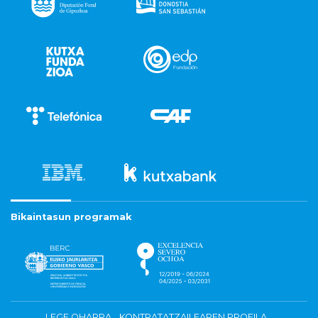
Bikaintasun programak
LEGE OHARRA
KONTRATATZAILEAREN PROFILA