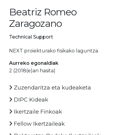
Beatriz Romeo
Zaragozano
Technical Support
NEXT proiekturako fisikako laguntza.
Aurreko egonaldiak
2 (2018(e)an hasita)
Zuzendaritza eta kudeaketa
DIPC Kideak
Ikertzaile Finkoak
Fellow Ikertzaileak