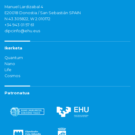
Manuel Lardizabal 4
E20018 Donostia / San Sebastián SPAIN
N 43.305822, W 2.010172
+34 943 01 57 61
dipcinfo@ehu.eus
Ikerketa
Quantum
Nano
Life
Cosmos
Patronatua