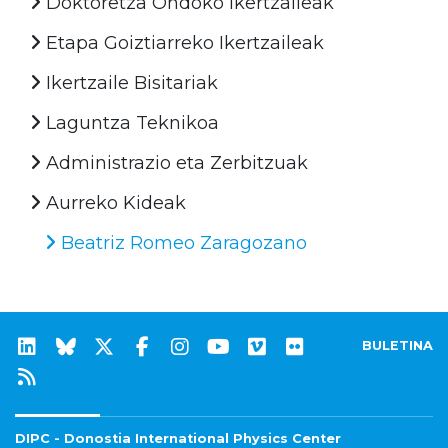
Doktoretza Ondoko Ikertzaileak
Etapa Goiztiarreko Ikertzaileak
Ikertzaile Bisitariak
Laguntza Teknikoa
Administrazio eta Zerbitzuak
Aurreko Kideak
Beatriz Romeo Zaragozano
BULETINA
DIPC - Donostia International Physics Center