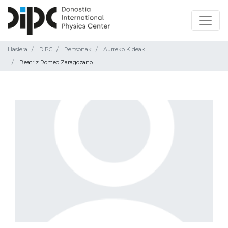
Hasiera
DIPC
Pertsonak
Aurreko Kideak
Beatriz Romeo Zaragozano