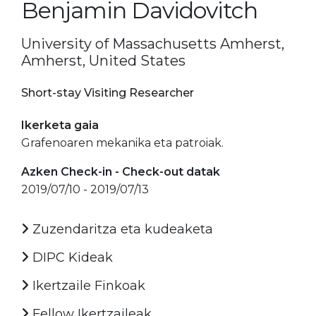
Benjamin Davidovitch
University of Massachusetts Amherst,
Amherst, United States
Short-stay Visiting Researcher
Ikerketa gaia
Grafenoaren mekanika eta patroiak.
Azken Check-in - Check-out datak
2019/07/10 - 2019/07/13
Zuzendaritza eta kudeaketa
DIPC Kideak
Ikertzaile Finkoak
Fellow Ikertzaileak