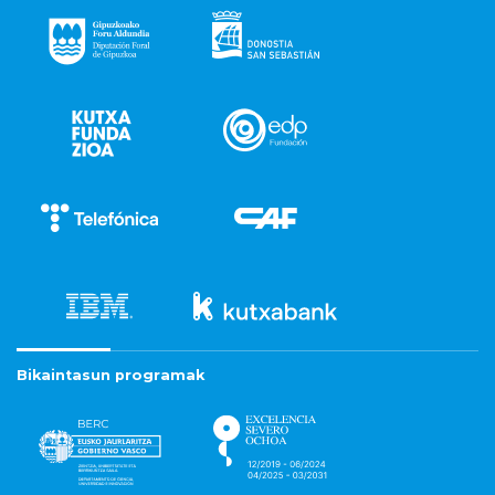
Bikaintasun programak