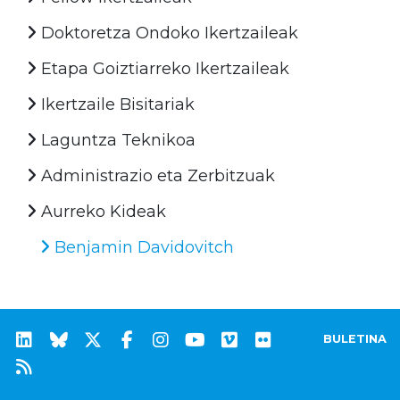
Doktoretza Ondoko Ikertzaileak
Etapa Goiztiarreko Ikertzaileak
Ikertzaile Bisitariak
Laguntza Teknikoa
Administrazio eta Zerbitzuak
Aurreko Kideak
Benjamin Davidovitch
BULETINA