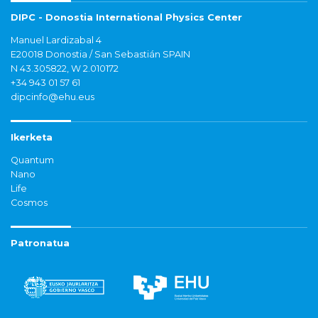
DIPC - Donostia International Physics Center
Manuel Lardizabal 4
E20018 Donostia / San Sebastián SPAIN
N 43.305822, W 2.010172
+34 943 01 57 61
dipcinfo@ehu.eus
Ikerketa
Quantum
Nano
Life
Cosmos
Patronatua