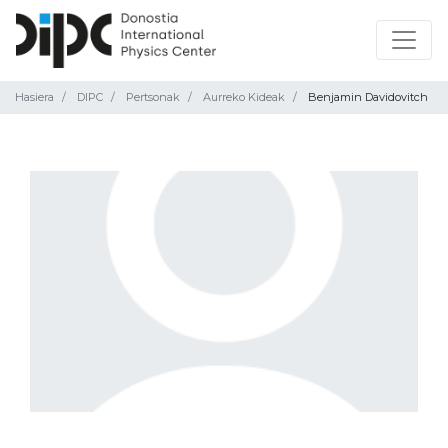
Hasiera
DIPC
Pertsonak
Aurreko Kideak
Benjamin Davidovitch