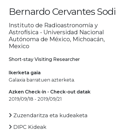
Bernardo Cervantes Sodi
Instituto de Radioastronomía y
Astrofísica - Universidad Nacional
Autónoma de México, Michoacán,
Mexico
Short-stay Visiting Researcher
Ikerketa gaia
Galaxia barratuen azterketa.
Azken Check-in - Check-out datak
2019/09/18 - 2019/09/21
Zuzendaritza eta kudeaketa
DIPC Kideak