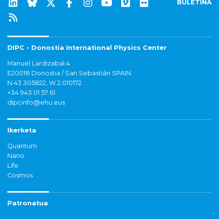
BULETINA
DIPC - Donostia International Physics Center
Manuel Lardizabal 4
E20018 Donostia / San Sebastián SPAIN
N 43.305822, W 2.010172
+34 943 01 57 61
dipcinfo@ehu.eus
Ikerketa
Quantum
Nano
Life
Cosmos
Patronatua