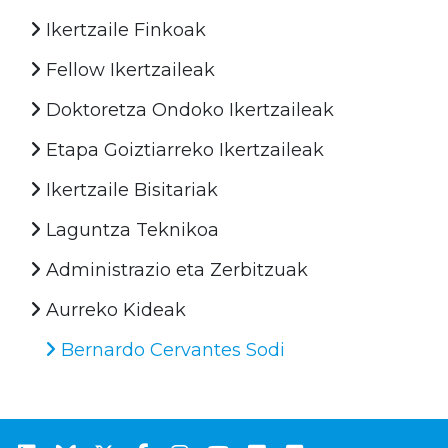
Ikertzaile Finkoak
Fellow Ikertzaileak
Doktoretza Ondoko Ikertzaileak
Etapa Goiztiarreko Ikertzaileak
Ikertzaile Bisitariak
Laguntza Teknikoa
Administrazio eta Zerbitzuak
Aurreko Kideak
Bernardo Cervantes Sodi