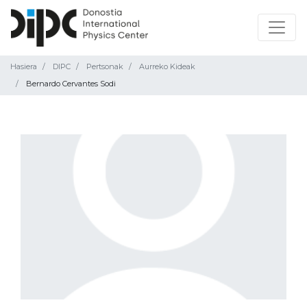
Hasiera
DIPC
Pertsonak
Aurreko Kideak
Bernardo Cervantes Sodi