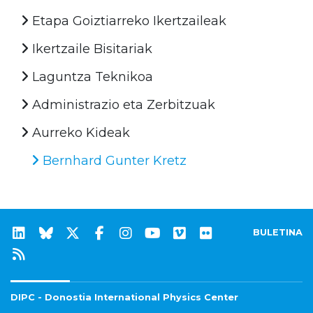
Etapa Goiztiarreko Ikertzaileak
Ikertzaile Bisitariak
Laguntza Teknikoa
Administrazio eta Zerbitzuak
Aurreko Kideak
Bernhard Gunter Kretz
BULETINA
DIPC - Donostia International Physics Center