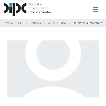
Hasiera
DIPC
Pertsonak
Aurreko Kideak
Bernhard Gunter Kretz