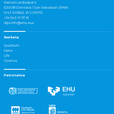
Manuel Lardizabal 4
E20018 Donostia / San Sebastián SPAIN
N 43.305822, W 2.010172
+34 943 01 57 61
dipcinfo@ehu.eus
Ikerketa
Quantum
Nano
Life
Cosmos
Patronatua