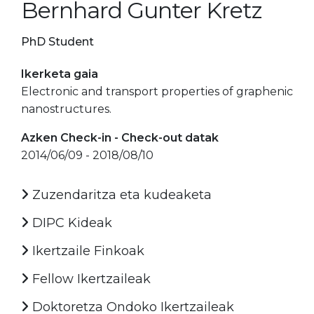
Bernhard Gunter Kretz
PhD Student
Ikerketa gaia
Electronic and transport properties of graphenic
nanostructures.
Azken Check-in - Check-out datak
2014/06/09 - 2018/08/10
Zuzendaritza eta kudeaketa
DIPC Kideak
Ikertzaile Finkoak
Fellow Ikertzaileak
Doktoretza Ondoko Ikertzaileak