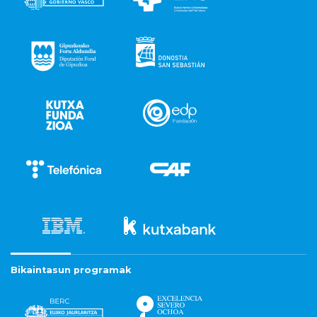
Bikaintasun programak