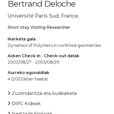
Bertrand Deloche
Université Paris Sud, France.
Short-stay Visiting Researcher
Ikerketa gaia
Dynamics of Polymers in confined geometries.
Azken Check-in - Check-out datak
2003/08/27 - 2003/08/29
Aurreko egonaldiak
4 (2002(e)an hasita)
Zuzendaritza eta kudeaketa
DIPC Kideak
Ikertzaile Finkoak