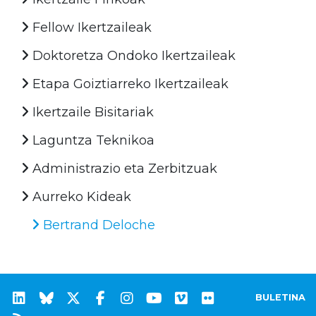
Fellow Ikertzaileak
Doktoretza Ondoko Ikertzaileak
Etapa Goiztiarreko Ikertzaileak
Ikertzaile Bisitariak
Laguntza Teknikoa
Administrazio eta Zerbitzuak
Aurreko Kideak
Bertrand Deloche
BULETINA