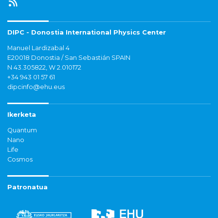
DIPC - Donostia International Physics Center
Manuel Lardizabal 4
E20018 Donostia / San Sebastián SPAIN
N 43.305822, W 2.010172
+34 943 01 57 61
dipcinfo@ehu.eus
Ikerketa
Quantum
Nano
Life
Cosmos
Patronatua