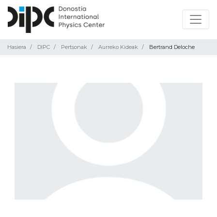
Hasiera
DIPC
Pertsonak
Aurreko Kideak
Bertrand Deloche