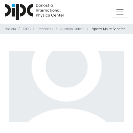
Hasiera
DIPC
Pertsonak
Aurreko Kideak
Bjoern Malte Schafer