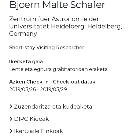
Bjoern Malte Schafer
Zentrum fuer Astronomie der
Universitatet Heidelberg, Heidelberg,
Germany
Short-stay Visiting Researcher
Ikerketa gaia
Lente eta egitura grabitatorioen eraketa
Azken Check-in - Check-out datak
2019/03/26 - 2019/03/29
Zuzendaritza eta kudeaketa
DIPC Kideak
Ikertzaile Finkoak