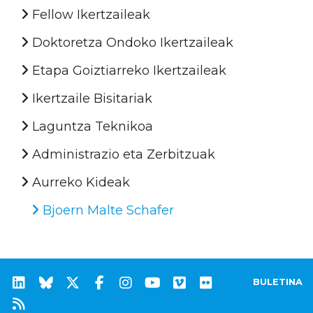
Fellow Ikertzaileak
Doktoretza Ondoko Ikertzaileak
Etapa Goiztiarreko Ikertzaileak
Ikertzaile Bisitariak
Laguntza Teknikoa
Administrazio eta Zerbitzuak
Aurreko Kideak
Bjoern Malte Schafer
BULETINA