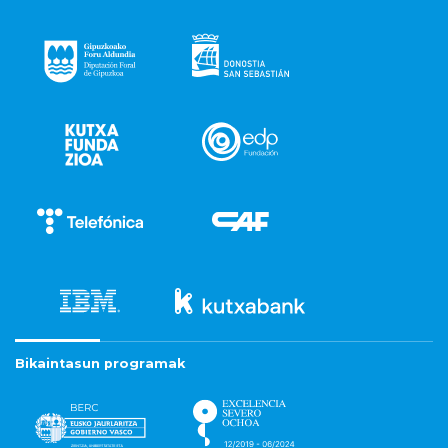
Bikaintasun programak