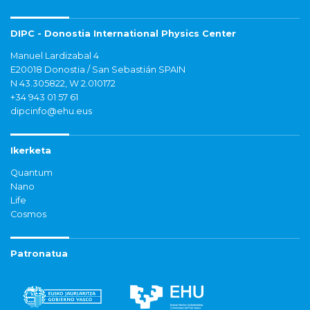
DIPC - Donostia International Physics Center
Manuel Lardizabal 4
E20018 Donostia / San Sebastián SPAIN
N 43.305822, W 2.010172
+34 943 01 57 61
dipcinfo@ehu.eus
Ikerketa
Quantum
Nano
Life
Cosmos
Patronatua