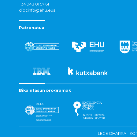
+34 943 01 57 61
dipcinfo@ehu.eus
Patronatua
Bikaintasun programak
LEGE OHARRA
KON