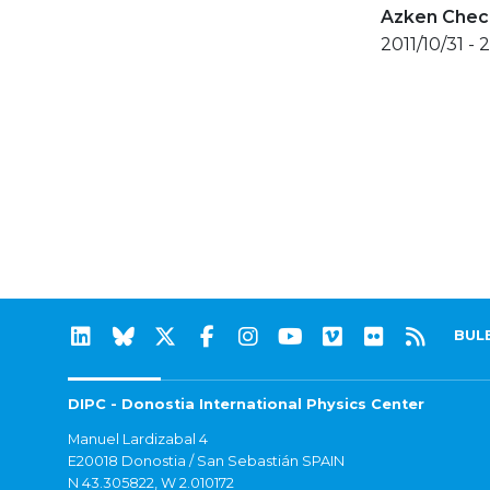
Azken Check
2011/10/31 - 2
BUL
DIPC - Donostia International Physics Center
Manuel Lardizabal 4
E20018 Donostia / San Sebastián SPAIN
N 43.305822, W 2.010172