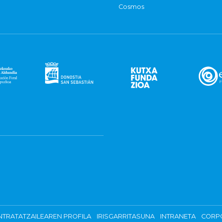
Cosmos
TRATATZAILEAREN PROFILA
IRISGARRITASUNA
INTRANETA
CORP