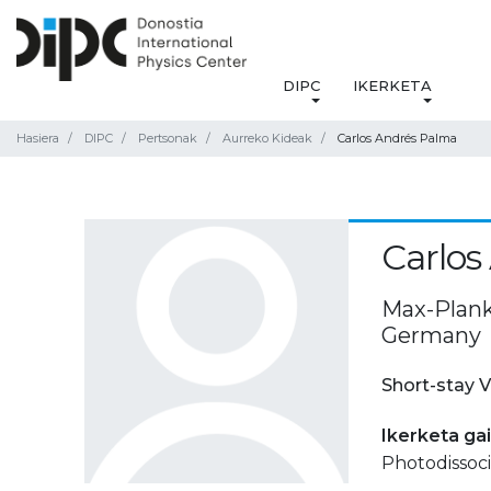
DIPC
IKERKETA
Hasiera
DIPC
Pertsonak
Aurreko Kideak
Carlos Andrés Palma
Carlos
Max-Plank
Germany
Short-stay V
Ikerketa ga
Photodissoci