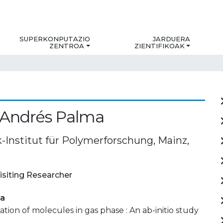
SUPERKONPUTAZIO
JARDUERA
ZENTROA
ZIENTIFIKOAK
 Andrés Palma
-Institut für Polymerforschung, Mainz,
isiting Researcher
ia
ation of molecules in gas phase : An ab-initio study