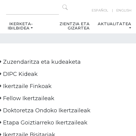
ESPAÑOL
ENGLISH
IKERKETA-
ZIENTZIA ETA
AKTUALITATEA
IBILBIDEA
GIZARTEA
Zuzendaritza eta kudeaketa
DIPC Kideak
Ikertzaile Finkoak
Fellow Ikertzaileak
Doktoretza Ondoko Ikertzaileak
Etapa Goiztiarreko Ikertzaileak
Ikertzaile Bisitariak