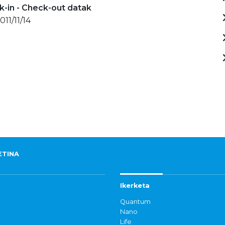
-in - Check-out datak
011/11/14
ETINA
Ikerketa
Quantum
Nano
Life