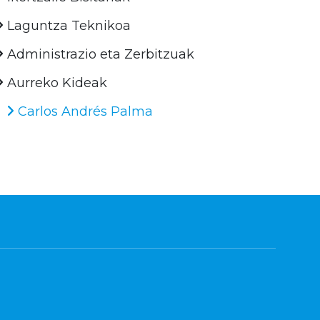
Laguntza Teknikoa
Administrazio eta Zerbitzuak
Aurreko Kideak
Carlos Andrés Palma