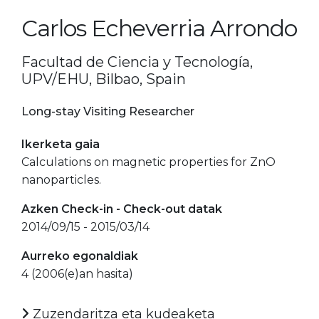
Carlos Echeverria Arrondo
Facultad de Ciencia y Tecnología,
UPV/EHU, Bilbao, Spain
Long-stay Visiting Researcher
Ikerketa gaia
Calculations on magnetic properties for ZnO
nanoparticles.
Azken Check-in - Check-out datak
2014/09/15 - 2015/03/14
Aurreko egonaldiak
4 (2006(e)an hasita)
Zuzendaritza eta kudeaketa