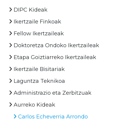
DIPC Kideak
Ikertzaile Finkoak
Fellow Ikertzaileak
Doktoretza Ondoko Ikertzaileak
Etapa Goiztiarreko Ikertzaileak
Ikertzaile Bisitariak
Laguntza Teknikoa
Administrazio eta Zerbitzuak
Aurreko Kideak
Carlos Echeverria Arrondo