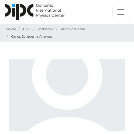
Hasiera
DIPC
Pertsonak
Aurreko Kideak
Carlos Echeverria Arrondo