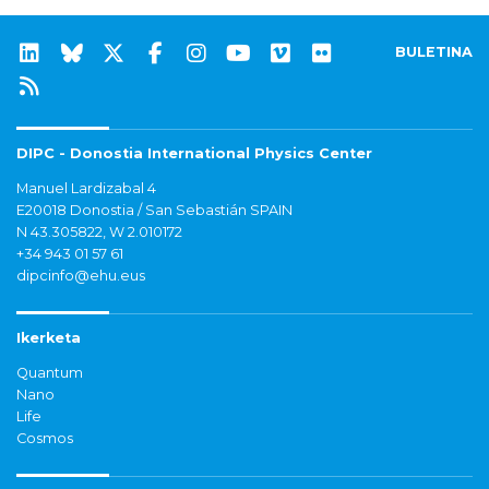
BULETINA
DIPC - Donostia International Physics Center
Manuel Lardizabal 4
E20018 Donostia / San Sebastián SPAIN
N 43.305822, W 2.010172
+34 943 01 57 61
dipcinfo@ehu.eus
Ikerketa
Quantum
Nano
Life
Cosmos