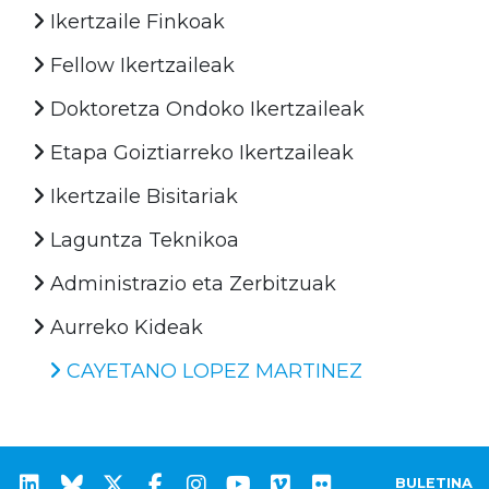
Ikertzaile Finkoak
Fellow Ikertzaileak
Doktoretza Ondoko Ikertzaileak
Etapa Goiztiarreko Ikertzaileak
Ikertzaile Bisitariak
Laguntza Teknikoa
Administrazio eta Zerbitzuak
Aurreko Kideak
CAYETANO LOPEZ MARTINEZ
BULETINA