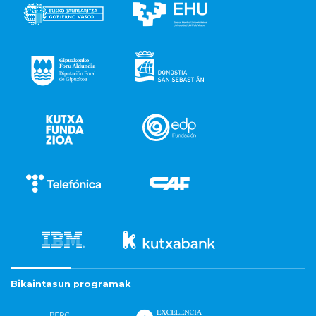
Bikaintasun programak