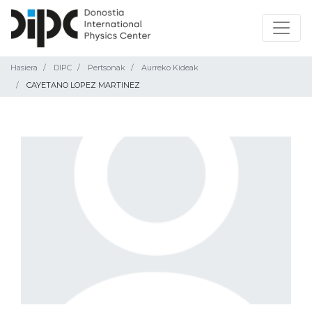
Hasiera
DIPC
Pertsonak
Aurreko Kideak
CAYETANO LOPEZ MARTINEZ