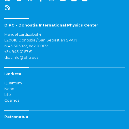
DIPC - Donostia International Physics Center
Manuel Lardizabal 4
E20018 Donostia / San Sebastián SPAIN
N 43.305822, W 2.010172
+34 943 01 57 61
dipcinfo@ehu.eus
Ikerketa
Quantum
Nano
Life
Cosmos
Patronatua