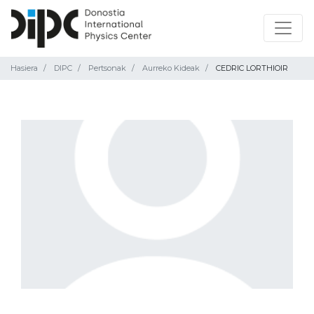
Hasiera
DIPC
Pertsonak
Aurreko Kideak
CEDRIC LORTHIOIR