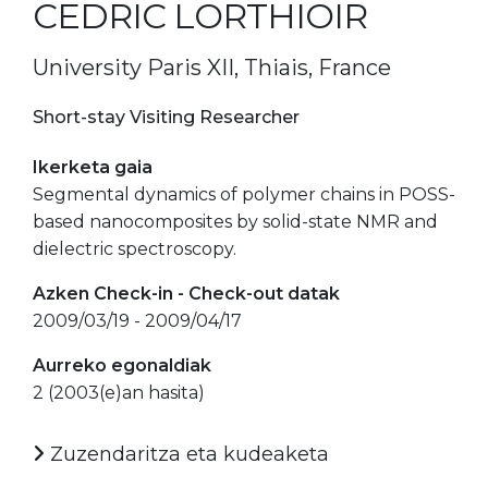
CEDRIC LORTHIOIR
University Paris XII, Thiais, France
Short-stay Visiting Researcher
Ikerketa gaia
Segmental dynamics of polymer chains in POSS-
based nanocomposites by solid-state NMR and
dielectric spectroscopy.
Azken Check-in - Check-out datak
2009/03/19 - 2009/04/17
Aurreko egonaldiak
2 (2003(e)an hasita)
Zuzendaritza eta kudeaketa