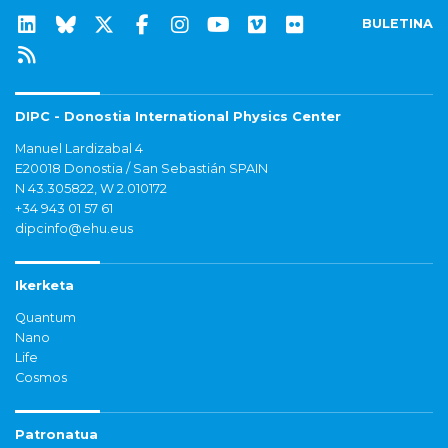
BULETINA
DIPC - Donostia International Physics Center
Manuel Lardizabal 4
E20018 Donostia / San Sebastián SPAIN
N 43.305822, W 2.010172
+34 943 01 57 61
dipcinfo@ehu.eus
Ikerketa
Quantum
Nano
Life
Cosmos
Patronatua