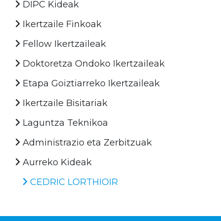
DIPC Kideak
Ikertzaile Finkoak
Fellow Ikertzaileak
Doktoretza Ondoko Ikertzaileak
Etapa Goiztiarreko Ikertzaileak
Ikertzaile Bisitariak
Laguntza Teknikoa
Administrazio eta Zerbitzuak
Aurreko Kideak
CEDRIC LORTHIOIR