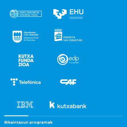
Bikaintasun programak