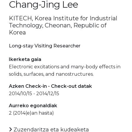
Chang-Jing Lee
KITECH, Korea Institute for Industrial
Technology, Cheonan, Republic of
Korea
Long-stay Visiting Researcher
Ikerketa gaia
Electronic excitations and many-body effects in
solids, surfaces, and nanostructures.
Azken Check-in - Check-out datak
2014/10/15 - 2014/12/15
Aurreko egonaldiak
2 (2014(e)an hasita)
Zuzendaritza eta kudeaketa