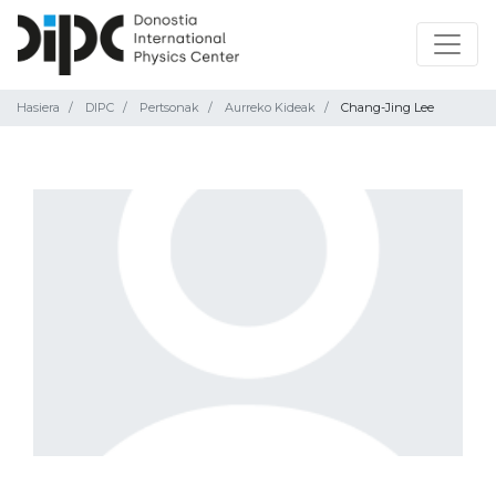
Hasiera
DIPC
Pertsonak
Aurreko Kideak
Chang-Jing Lee