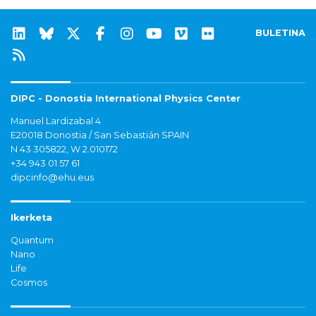
BULETINA
DIPC - Donostia International Physics Center
Manuel Lardizabal 4
E20018 Donostia / San Sebastián SPAIN
N 43.305822, W 2.010172
+34 943 01 57 61
dipcinfo@ehu.eus
Ikerketa
Quantum
Nano
Life
Cosmos