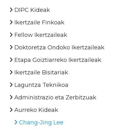
DIPC Kideak
Ikertzaile Finkoak
Fellow Ikertzaileak
Doktoretza Ondoko Ikertzaileak
Etapa Goiztiarreko Ikertzaileak
Ikertzaile Bisitariak
Laguntza Teknikoa
Administrazio eta Zerbitzuak
Aurreko Kideak
Chang-Jing Lee