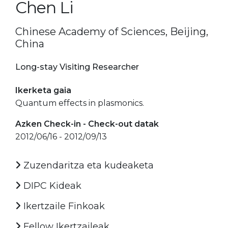
Chen Li
Chinese Academy of Sciences, Beijing,
China
Long-stay Visiting Researcher
Ikerketa gaia
Quantum effects in plasmonics.
Azken Check-in - Check-out datak
2012/06/16 - 2012/09/13
Zuzendaritza eta kudeaketa
DIPC Kideak
Ikertzaile Finkoak
Fellow Ikertzaileak