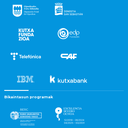
Bikaintasun programak