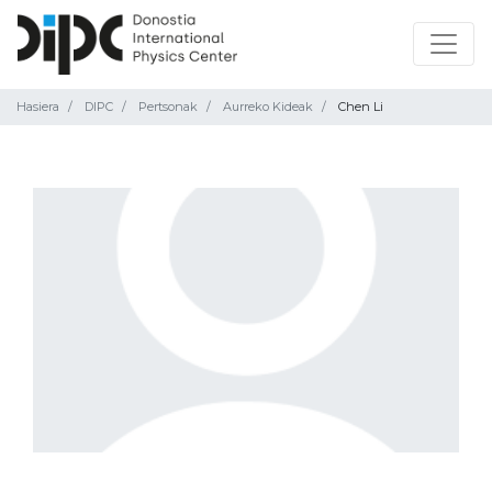
Hasiera
DIPC
Pertsonak
Aurreko Kideak
Chen Li