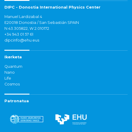
DIPC - Donostia International Physics Center
Manuel Lardizabal 4
E20018 Donostia / San Sebastián SPAIN
N 43.305822, W 2.010172
+34 943 01 57 61
dipcinfo@ehu.eus
Ikerketa
Quantum
Nano
Life
Cosmos
Patronatua