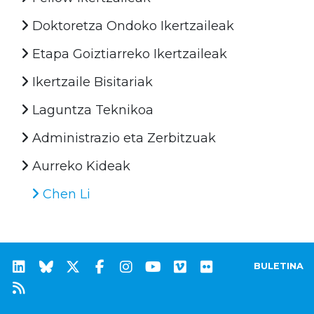
Doktoretza Ondoko Ikertzaileak
Etapa Goiztiarreko Ikertzaileak
Ikertzaile Bisitariak
Laguntza Teknikoa
Administrazio eta Zerbitzuak
Aurreko Kideak
Chen Li
BULETINA