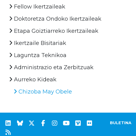
Fellow Ikertzaileak
Doktoretza Ondoko Ikertzaileak
Etapa Goiztiarreko Ikertzaileak
Ikertzaile Bisitariak
Laguntza Teknikoa
Administrazio eta Zerbitzuak
Aurreko Kideak
Chizoba May Obele
BULETINA