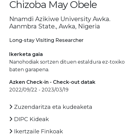
Chizoba May Obele
Nnamdi Azikiwe University Awka.
Aanmbra State., Awka, Nigeria
Long-stay Visiting Researcher
Ikerketa gaia
Nanohodiak sortzen dituen estaldura ez-toxiko
baten garapena.
Azken Check-in - Check-out datak
2022/09/22 - 2023/03/19
Zuzendaritza eta kudeaketa
DIPC Kideak
Ikertzaile Finkoak