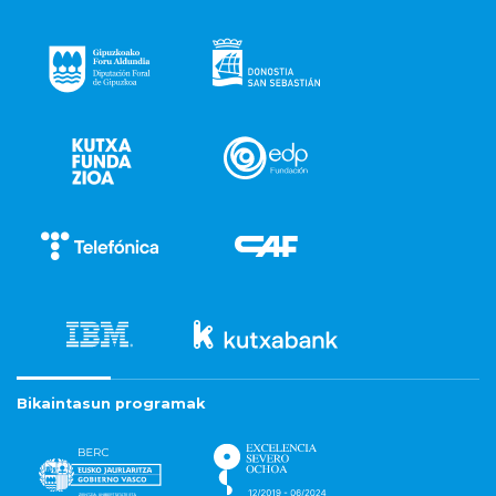
Bikaintasun programak