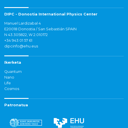
DIPC - Donostia International Physics Center
Manuel Lardizabal 4
E20018 Donostia / San Sebastián SPAIN
N 43.305822, W 2.010172
+34 943 01 57 61
dipcinfo@ehu.eus
Ikerketa
Quantum
Nano
Life
Cosmos
Patronatua