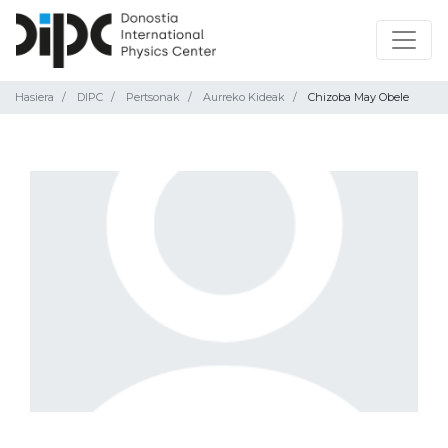
Hasiera
DIPC
Pertsonak
Aurreko Kideak
Chizoba May Obele