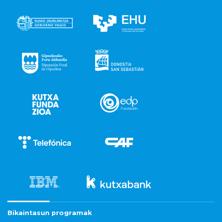
Bikaintasun programak