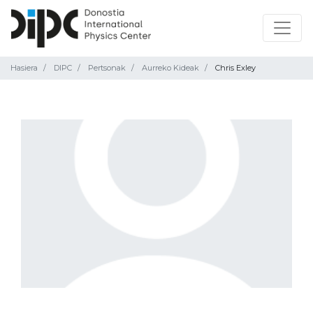
Hasiera
DIPC
Pertsonak
Aurreko Kideak
Chris Exley