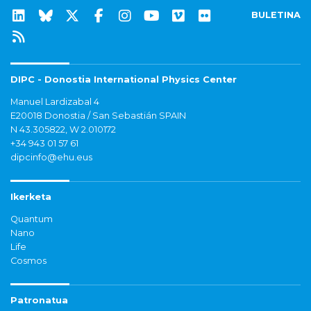
BULETINA
DIPC - Donostia International Physics Center
Manuel Lardizabal 4
E20018 Donostia / San Sebastián SPAIN
N 43.305822, W 2.010172
+34 943 01 57 61
dipcinfo@ehu.eus
Ikerketa
Quantum
Nano
Life
Cosmos
Patronatua