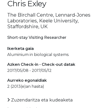
Chris Exley
The Birchall Centre, Lennard-Jones
Laboratories, Keele University,
Staffordshire, UK
Short-stay Visiting Researcher
Ikerketa gaia
Aluminium in biological systems.
Azken Check-in - Check-out datak
2017/05/08 - 2017/05/12
Aurreko egonaldiak
2 (2013(e)an hasita)
Zuzendaritza eta kudeaketa