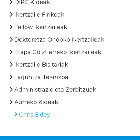
DIPC Kideak
Ikertzaile Finkoak
Fellow Ikertzaileak
Doktoretza Ondoko Ikertzaileak
Etapa Goiztiarreko Ikertzaileak
Ikertzaile Bisitariak
Laguntza Teknikoa
Administrazio eta Zerbitzuak
Aurreko Kideak
Chris Exley