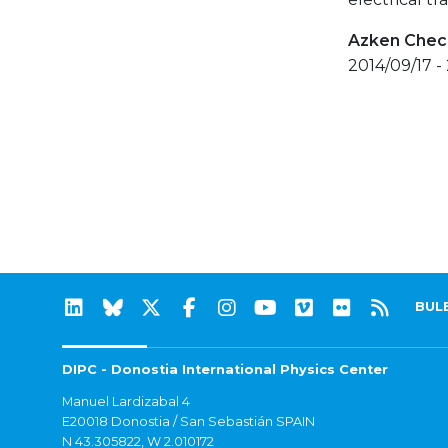
Azken Check
2014/09/17 -
BUL
DIPC - Donostia International Physics Center
Manuel Lardizabal 4
E20018 Donostia / San Sebastián SPAIN
N 43.305822, W 2.010172