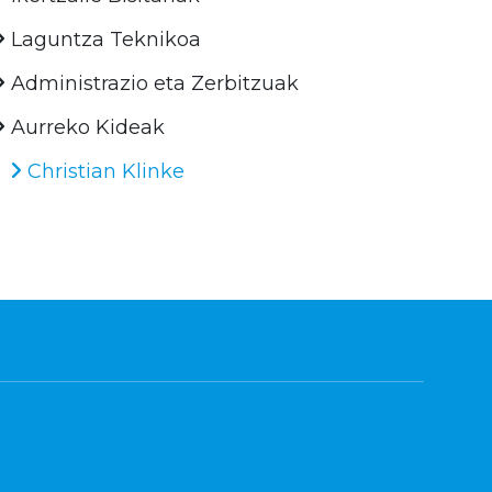
Laguntza Teknikoa
Administrazio eta Zerbitzuak
Aurreko Kideak
Christian Klinke