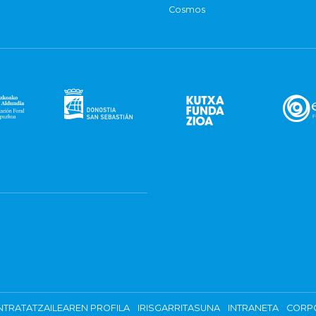
Cosmos
TRATATZAILEAREN PROFILA
IRISGARRITASUNA
INTRANETA
CORP