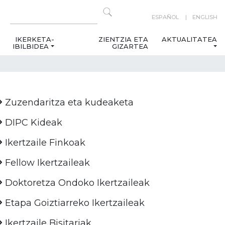
ESPAÑOL
ENGLISH
IKERKETA-
ZIENTZIA ETA
AKTUALITATEA
IBILBIDEA
GIZARTEA
Zuzendaritza eta kudeaketa
DIPC Kideak
Ikertzaile Finkoak
Fellow Ikertzaileak
Doktoretza Ondoko Ikertzaileak
Etapa Goiztiarreko Ikertzaileak
Ikertzaile Bisitariak