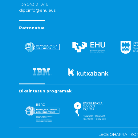
+34 943 01 57 61
dipcinfo@ehu.eus
Patronatua
Bikaintasun programak
LEGE OHARRA
KON