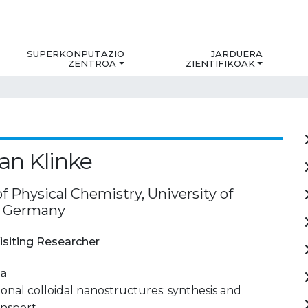
SUPERKONPUTAZIO
JARDUERA
ZENTROA
ZIENTIFIKOAK
ian Klinke
of Physical Chemistry, University of
 Germany
isiting Researcher
ia
nal colloidal nanostructures: synthesis and
ansport.