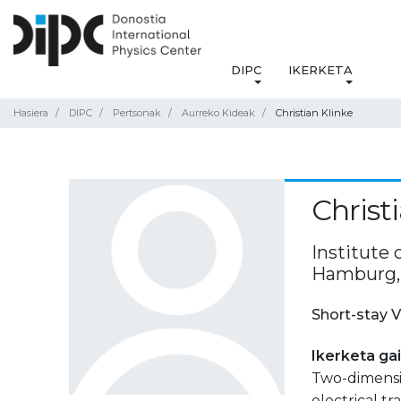
DIPC
IKERKETA
Hasiera
DIPC
Pertsonak
Aurreko Kideak
Christian Klinke
Christ
Institute 
Hamburg,
Short-stay V
Ikerketa ga
Two-dimensio
electrical tr