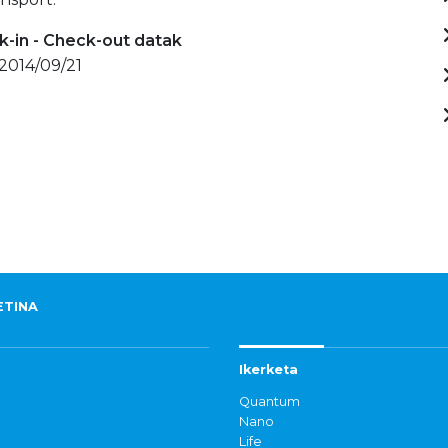
-in - Check-out datak
 2014/09/21
ETINA
Ikerketa
Quantum
Nano
Life