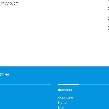
2016/12/23
ETINA
Ikerketa
Quantum
Nano
Life