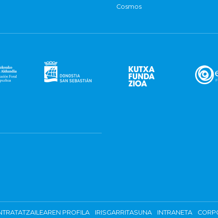
Cosmos
TRATATZAILEAREN PROFILA
IRISGARRITASUNA
INTRANETA
CORP