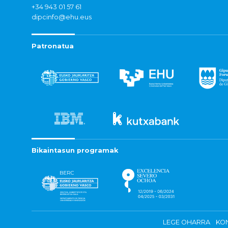
+34 943 01 57 61
dipcinfo@ehu.eus
Patronatua
Bikaintasun programak
LEGE OHARRA
KON