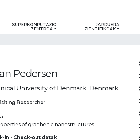
SUPERKONPUTAZIO
JARDUERA
ZENTROA
ZIENTIFIKOAK
ian Pedersen
nical University of Denmark, Denmark
isiting Researcher
ia
operties of graphenic nanostructures.
-in - Check-out datak