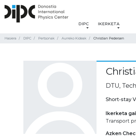
DIPC
IKERKETA
Hasiera
DIPC
Pertsonak
Aurreko Kideak
Christian Pedersen
Christ
DTU, Tech
Short-stay V
Ikerketa ga
Transport pr
Azken Check