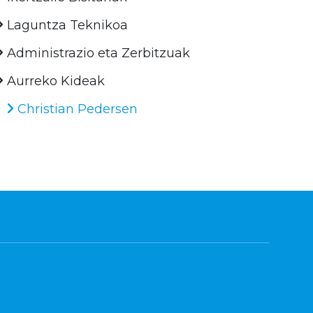
Laguntza Teknikoa
Administrazio eta Zerbitzuak
Aurreko Kideak
Christian Pedersen