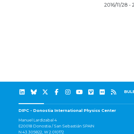
2016/11/28 - 
BUL
DIPC - Donostia International Physics Center
Manuel Lardizabal 4
E20018 Donostia / San Sebastián SPAIN
N 43.305822, W 2.010172