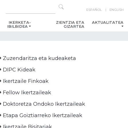
ESPAÑOL
ENGLISH
IKERKETA-
ZIENTZIA ETA
AKTUALITATEA
IBILBIDEA
GIZARTEA
Zuzendaritza eta kudeaketa
DIPC Kideak
Ikertzaile Finkoak
Fellow Ikertzaileak
Doktoretza Ondoko Ikertzaileak
Etapa Goiztiarreko Ikertzaileak
Ikertzaile Bisitariak