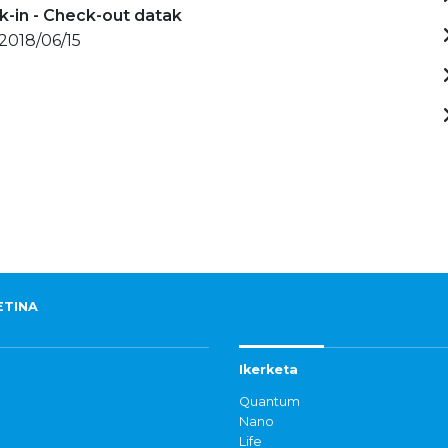
-in - Check-out datak
 2018/06/15
ETINA
Ikerketa
Quantum
Nano
Life