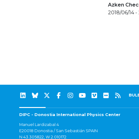
Azken Check
2018/06/14 -
BUL
DIPC - Donostia International Physics Center
Manuel Lardizabal 4
E20018 Donostia / San Sebastián SPAIN
N 43.305822, W 2.010172