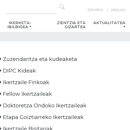
ESPAÑOL
ENGLISH
IKERKETA-
ZIENTZIA ETA
AKTUALITATEA
IBILBIDEA
GIZARTEA
Zuzendaritza eta kudeaketa
DIPC Kideak
Ikertzaile Finkoak
Fellow Ikertzaileak
Doktoretza Ondoko Ikertzaileak
Etapa Goiztiarreko Ikertzaileak
Ikertzaile Bisitariak