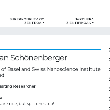
SUPERKONPUTAZIO
JARDUERA
ZENTROA
ZIENTIFIKOAK
ian Schönenberger
y of Basel and Swiss Nanoscience Institute
nd
isiting Researcher
ia
are nice, but split ones too!