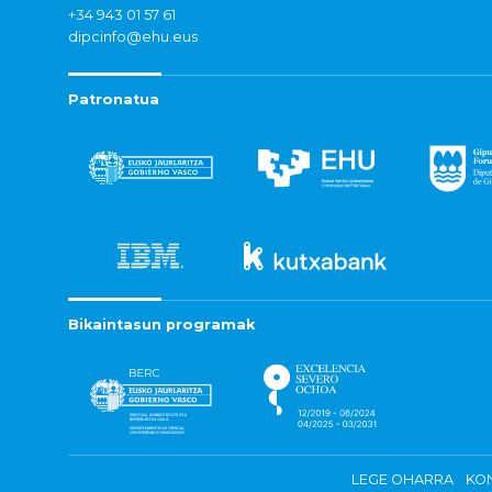
+34 943 01 57 61
dipcinfo@ehu.eus
Patronatua
Bikaintasun programak
LEGE OHARRA
KON