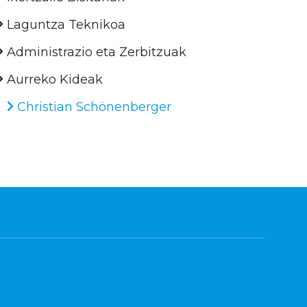
Laguntza Teknikoa
Administrazio eta Zerbitzuak
Aurreko Kideak
Christian Schönenberger