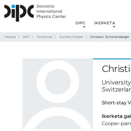
DIPC
IKERKETA
Hasiera
DIPC
Pertsonak
Aurreko Kideak
Christian Schönenberger
Christ
Universit
Switzerla
Short-stay V
Ikerketa ga
Cooper-pairs 