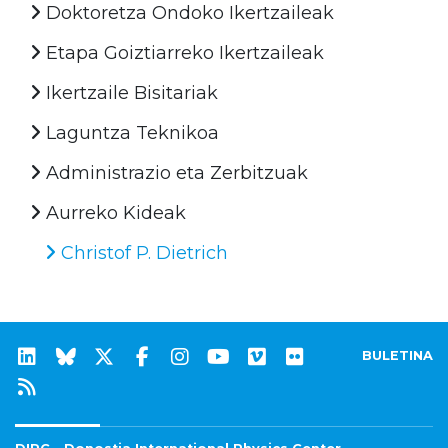
Doktoretza Ondoko Ikertzaileak
Etapa Goiztiarreko Ikertzaileak
Ikertzaile Bisitariak
Laguntza Teknikoa
Administrazio eta Zerbitzuak
Aurreko Kideak
Christof P. Dietrich
BULETINA