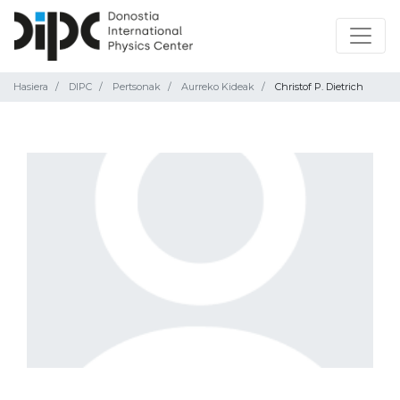
Hasiera
DIPC
Pertsonak
Aurreko Kideak
Christof P. Dietrich