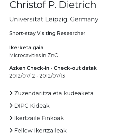
Christof P. Dietrich
Universität Leipzig, Germany
Short-stay Visiting Researcher
Ikerketa gaia
Microcavities in ZnO
Azken Check-in - Check-out datak
2012/07/12 - 2012/07/13
Zuzendaritza eta kudeaketa
DIPC Kideak
Ikertzaile Finkoak
Fellow Ikertzaileak