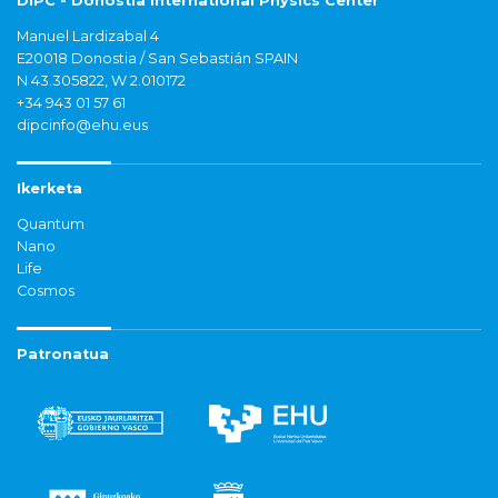
DIPC - Donostia International Physics Center
Manuel Lardizabal 4
E20018 Donostia / San Sebastián SPAIN
N 43.305822, W 2.010172
+34 943 01 57 61
dipcinfo@ehu.eus
Ikerketa
Quantum
Nano
Life
Cosmos
Patronatua