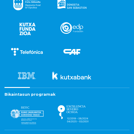
Bikaintasun programak