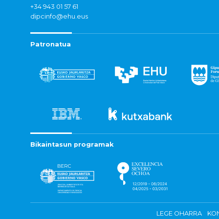
+34 943 01 57 61
dipcinfo@ehu.eus
Patronatua
Bikaintasun programak
LEGE OHARRA
KON