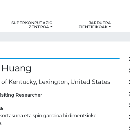
SUPERKONPUTAZIO
JARDUERA
ZENTROA
ZIENTIFIKOAK
i Huang
y of Kentucky, Lexington, United States
isiting Researcher
ia
ortasuna eta spin garraioa bi dimentsioko
.