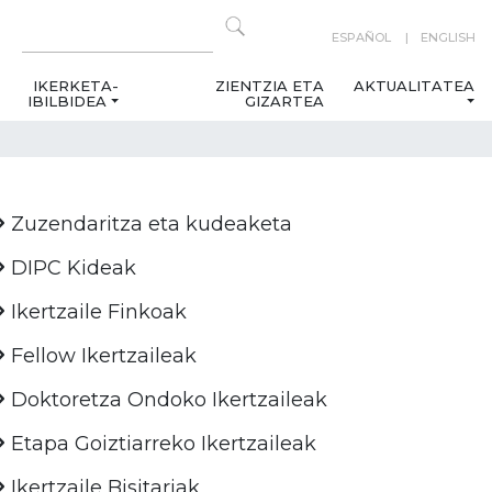
ESPAÑOL
ENGLISH
IKERKETA-
ZIENTZIA ETA
AKTUALITATEA
IBILBIDEA
GIZARTEA
Zuzendaritza eta kudeaketa
DIPC Kideak
Ikertzaile Finkoak
Fellow Ikertzaileak
Doktoretza Ondoko Ikertzaileak
Etapa Goiztiarreko Ikertzaileak
Ikertzaile Bisitariak