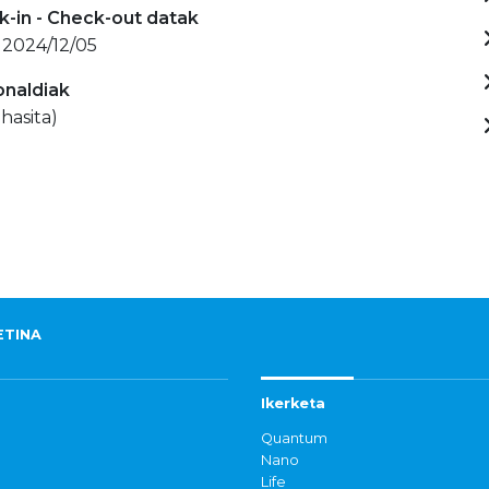
-in - Check-out datak
 2024/12/05
onaldiak
hasita)
ETINA
Ikerketa
Quantum
Nano
Life