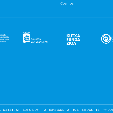
Cosmos
TRATATZAILEAREN PROFILA
IRISGARRITASUNA
INTRANETA
CORP