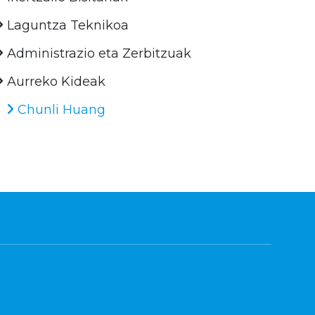
Laguntza Teknikoa
Administrazio eta Zerbitzuak
Aurreko Kideak
Chunli Huang