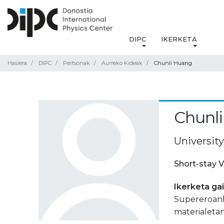
DIPC
IKERKETA
Hasiera
DIPC
Pertsonak
Aurreko Kideak
Chunli Huang
Chunl
Universit
Short-stay V
Ikerketa ga
Supereroank
materialetan