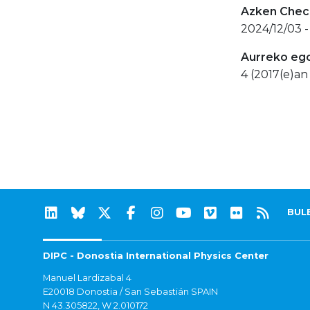
Azken Check
2024/12/03 -
Aurreko eg
4 (2017(e)an 
BUL
DIPC - Donostia International Physics Center
Manuel Lardizabal 4
E20018 Donostia / San Sebastián SPAIN
N 43.305822, W 2.010172